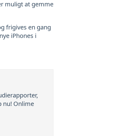
t er muligt at gemme
g frigives en gang
nye iPhones i
tudierapporter,
up nu! Onlime