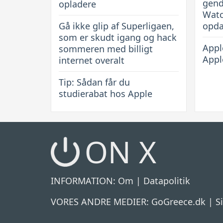
gend
opladere
Watc
Gå ikke glip af Superligaen,
opda
som er skudt igang og hack
Apple
sommeren med billigt
Appl
internet overalt
Tip: Sådan får du
studierabat hos Apple
ON X
INFORMATION:
Om
|
Datapolitik
VORES ANDRE MEDIER:
GoGreece.dk
|
S