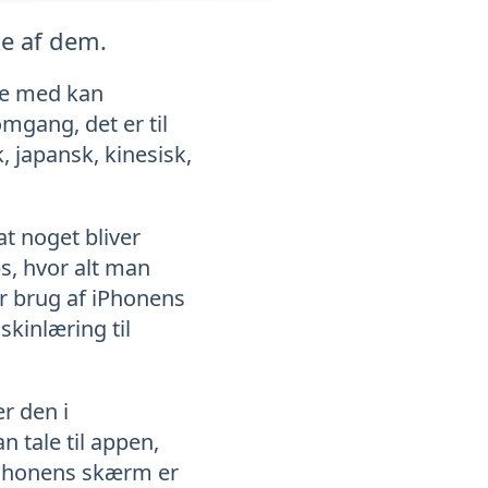
ke af dem.
rte med kan
mgang, det er til
, japansk, kinesisk,
t noget bliver
s, hvor alt man
gør brug af iPhonens
kinlæring til
r den i
tale til appen,
 iPhonens skærm er