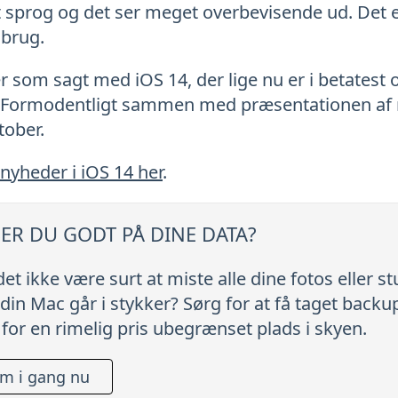
vert sprog og det ser meget overbevisende ud. De
 brug.
som sagt med iOS 14, der lige nu er i betatest o
et. Formodentligt sammen med præsentationen af 
tober.
nyheder i iOS 14 her
.
ER DU GODT PÅ DINE DATA?
 det ikke være surt at miste alle dine fotos eller s
 din Mac går i stykker? Sørg for at få taget back
 for en rimelig pris ubegrænset plads i skyen.
m i gang nu