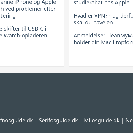
anne iPhone og Apple
studierabat hos Apple
h ved problemer efter
tering
Hvad er VPN? - og derf
skal du have en
 skifter til USB-C i
e Watch-opladeren
Anmeldelse: CleanMyM
holder din Mac i topfo
ifnosguide.dk
|
Serifosguide.dk
|
Milosguide.dk
|
Ne