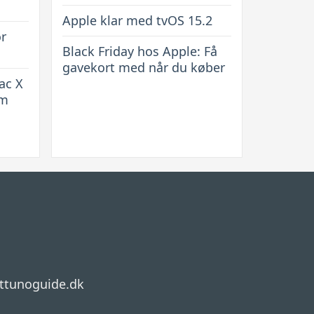
Apple klar med tvOS 15.2
or
Black Friday hos Apple: Få
gavekort med når du køber
ac X
rm
ttunoguide.dk