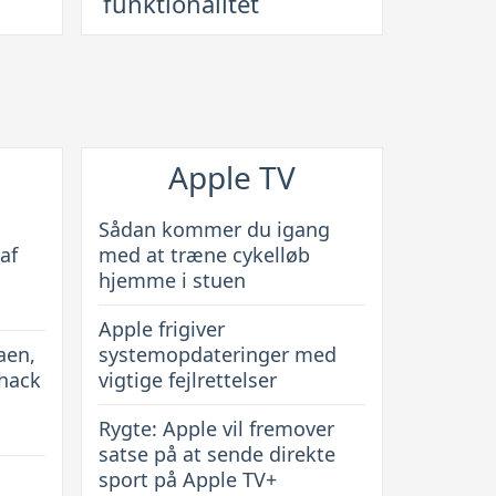
funktionalitet
16
cover:
De
bedste
covers
til
Apple TV
beskyttelse
og
Sådan kommer du igang
funktionalitet
af
med at træne cykelløb
hjemme i stuen
Apple frigiver
aen,
systemopdateringer med
 hack
vigtige fejlrettelser
Rygte: Apple vil fremover
satse på at sende direkte
sport på Apple TV+