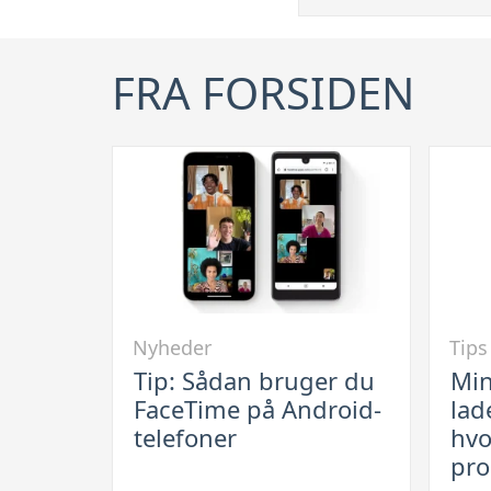
FRA FORSIDEN
Link
Link
Nyheder
Tips
til
til
Tip: Sådan bruger du
Min
Tip:
Min
FaceTime på Android-
lad
Sådan
iPhon
telefoner
hvo
bruger
vil
pro
du
ikke