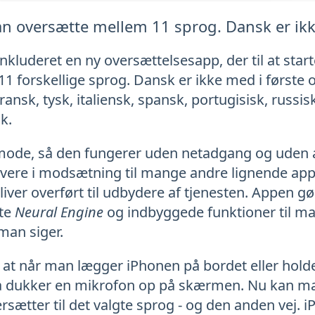
an oversætte mellem 11 sprog. Dansk er ik
inkluderet en ny oversættelsesapp, der til at sta
 forskellige sprog. Dansk er ikke med i første o
ansk, tysk, italiensk, spansk, portugisisk, russisk
k.
mode, så den fungerer uden netadgang og uden a
ervere i modsætning til mange andre lignende app
 bliver overført til udbydere af tjenesten. Appen 
dte
Neural Engine
og indbyggede funktioner til mas
man siger.
 at når man lægger iPhonen på bordet eller holde
 dukker en mikrofon op på skærmen. Nu kan man 
rsætter til det valgte sprog - og den anden vej.