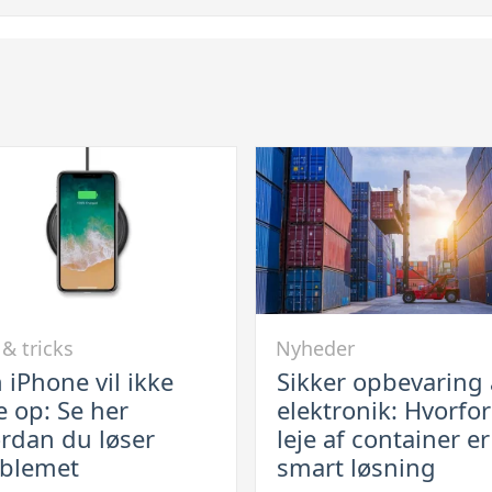
Link
 & tricks
Nyheder
til
 iPhone vil ikke
Sikker opbevaring 
Sikker
e op: Se her
elektronik: Hvorfor
e
opbevaring
rdan du løser
leje af container e
af
blemet
smart løsning
elektronik: