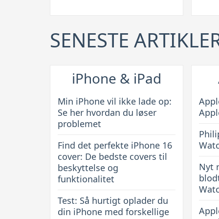
FaceTime
lade
på
op:
SENESTE ARTIKLE
Android-
Se
telefoner
her
hvord
du
iPhone & iPad
løser
probl
Min iPhone vil ikke lade op:
Appl
Se her hvordan du løser
Appl
problemet
Phili
Find det perfekte iPhone 16
Wat
cover: De bedste covers til
Nyt 
beskyttelse og
blod
funktionalitet
Watc
Test: Så hurtigt oplader du
Appl
din iPhone med forskellige