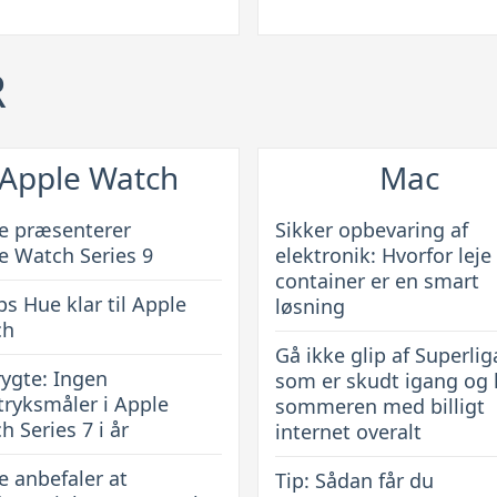
Hvorfor
leje
R
af
container
an
er
en
Apple Watch
Mac
smart
emet
løsning
e præsenterer
Sikker opbevaring af
e Watch Series 9
elektronik: Hvorfor leje 
container er en smart
ps Hue klar til Apple
løsning
ch
Gå ikke glip af Superlig
rygte: Ingen
som er skudt igang og
tryksmåler i Apple
sommeren med billigt
h Series 7 i år
internet overalt
e anbefaler at
Tip: Sådan får du