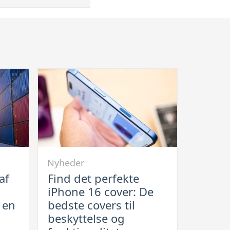
Link
Nyheder
til
af
Find det perfekte
Find
iPhone 16 cover: De
det
r en
bedste covers til
perfekte
beskyttelse og
iPhone