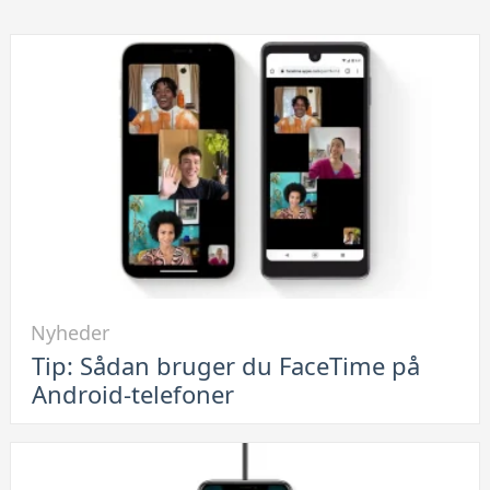
Link
Nyheder
til
Tip: Sådan bruger du FaceTime på
Tip:
Android-telefoner
Sådan
bruger
du
FaceTime