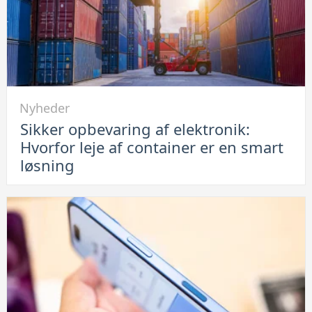
her
hvordan
du
løser
problemet
Link
Nyheder
til
Sikker opbevaring af elektronik:
Sikker
Hvorfor leje af container er en smart
opbevaring
løsning
af
elektronik:
Hvorfor
leje
af
container
er
en