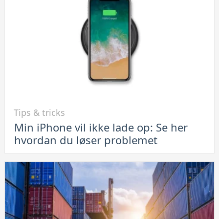
på
Android-
telefoner
Link
Tips & tricks
til
Min iPhone vil ikke lade op: Se her
Min
hvordan du løser problemet
iPhone
vil
ikke
lade
op:
Se