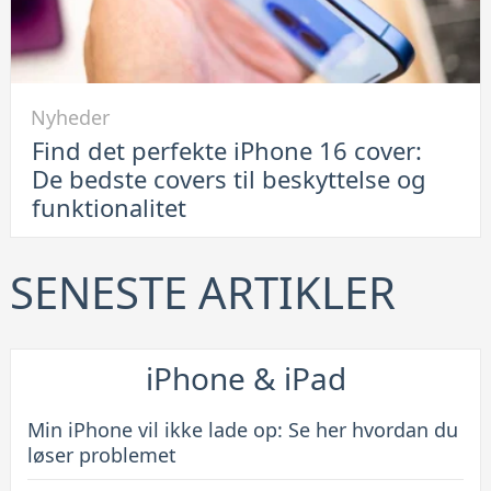
smart
løsning
Link
Nyheder
til
Find det perfekte iPhone 16 cover:
Find
De bedste covers til beskyttelse og
det
funktionalitet
perfekte
iPhone
16
SENESTE ARTIKLER
cover:
De
bedste
iPhone & iPad
covers
til
Min iPhone vil ikke lade op: Se her hvordan du
beskyttelse
løser problemet
og