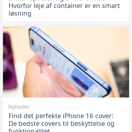
Hvorfor leje af container er en smart
opbevaring
løsning
af
elektronik:
Hvorfor
leje
af
container
er
en
smart
løsning
Link
Nyheder
til
Find det perfekte iPhone 16 cover:
Find
De bedste covers til beskyttelse og
det
funktionalitet