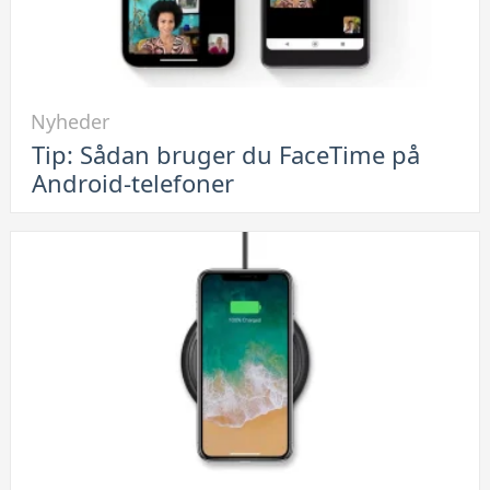
Link
Nyheder
til
Tip: Sådan bruger du FaceTime på
Tip:
Android-telefoner
Sådan
bruger
du
FaceTime
på
Android-
telefoner