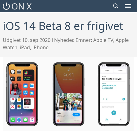
SEARCH
ON X
TOGGLE
MEN
TOG
iOS 14 Beta 8 er frigivet
Udgivet 10. sep 2020 i Nyheder. Emner:
Apple TV
,
Apple
Watch
,
iPad
,
iPhone