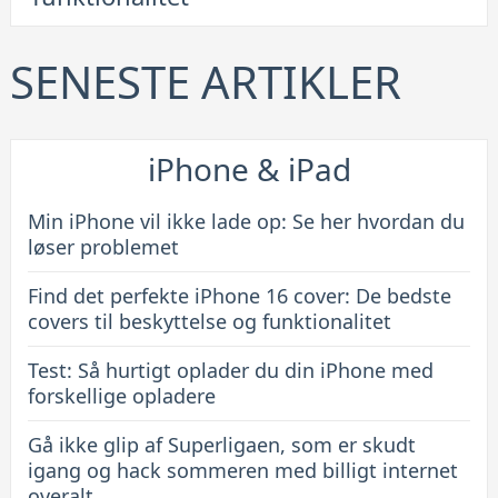
perfekte
iPhone
16
SENESTE ARTIKLER
cover:
De
bedste
iPhone & iPad
covers
til
Min iPhone vil ikke lade op: Se her hvordan du
beskyttelse
løser problemet
og
Find det perfekte iPhone 16 cover: De bedste
funktionalitet
covers til beskyttelse og funktionalitet
Test: Så hurtigt oplader du din iPhone med
forskellige opladere
Gå ikke glip af Superligaen, som er skudt
igang og hack sommeren med billigt internet
overalt