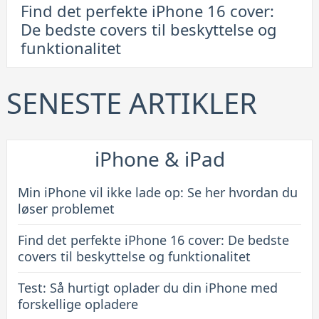
Find det perfekte iPhone 16 cover:
Find
De bedste covers til beskyttelse og
det
funktionalitet
perfekte
iPhone
16
SENESTE ARTIKLER
cover:
De
bedste
iPhone & iPad
covers
til
Min iPhone vil ikke lade op: Se her hvordan du
beskyttelse
løser problemet
og
Find det perfekte iPhone 16 cover: De bedste
funktionalitet
covers til beskyttelse og funktionalitet
Test: Så hurtigt oplader du din iPhone med
forskellige opladere