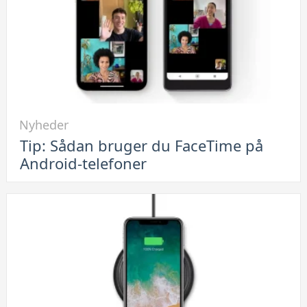
Link
Nyheder
til
Tip: Sådan bruger du FaceTime på
Tip:
Android-telefoner
Sådan
bruger
du
FaceTime
på
Android-
telefoner