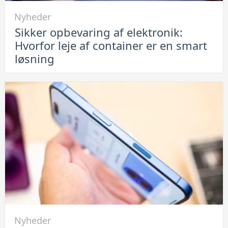
Link
Nyheder
til
Sikker opbevaring af elektronik:
Sikker
Hvorfor leje af container er en smart
opbevaring
løsning
af
elektronik:
Hvorfor
leje
af
container
er
en
smart
løsning
Link
Nyheder
til