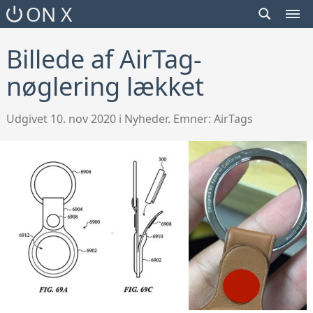
SEARCH
ON X
TOGGLE
MEN
TOG
Billede af AirTag-
nøglering lækket
Udgivet 10. nov 2020 i Nyheder. Emner:
AirTags