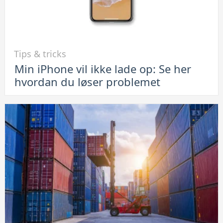
Link
Tips & tricks
til
Min iPhone vil ikke lade op: Se her
Min
hvordan du løser problemet
iPhone
vil
ikke
lade
op:
Se
her
hvordan
du
løser
problemet