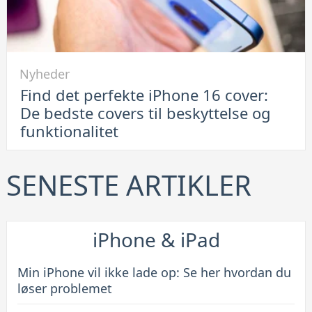
smart
løsning
Link
Nyheder
til
Find det perfekte iPhone 16 cover:
Find
De bedste covers til beskyttelse og
det
funktionalitet
perfekte
iPhone
16
SENESTE ARTIKLER
cover:
De
bedste
iPhone & iPad
covers
til
Min iPhone vil ikke lade op: Se her hvordan du
beskyttelse
løser problemet
og