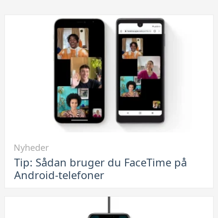
Link
Nyheder
til
Tip: Sådan bruger du FaceTime på
Tip:
Android-telefoner
Sådan
bruger
du
FaceTime