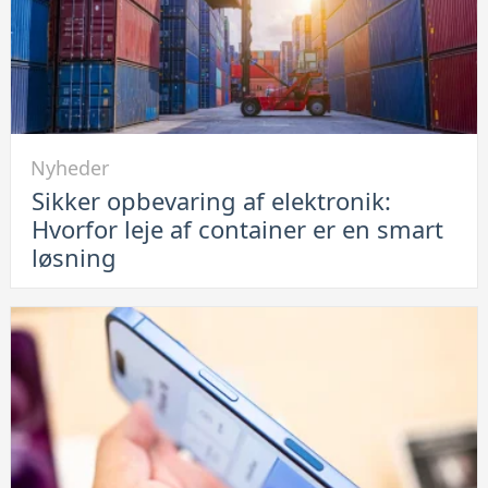
her
hvordan
du
løser
problemet
Link
Nyheder
til
Sikker opbevaring af elektronik:
Sikker
Hvorfor leje af container er en smart
opbevaring
løsning
af
elektronik:
Hvorfor
leje
af
container
er
en