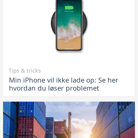
på
Android-
telefoner
Link
Tips & tricks
til
Min iPhone vil ikke lade op: Se her
Min
hvordan du løser problemet
iPhone
vil
ikke
lade
op:
Se