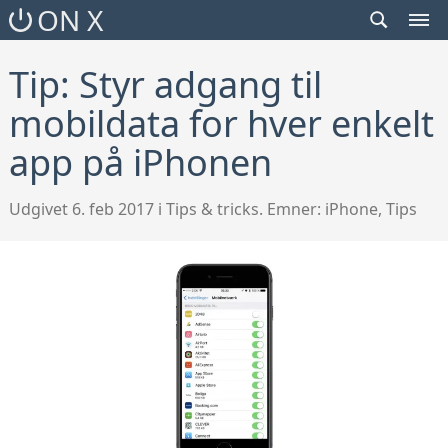
SEARCH
ON X
TOGGLE
MEN
TOG
Tip: Styr adgang til
mobildata for hver enkelt
app på iPhonen
Udgivet 6. feb 2017 i Tips & tricks. Emner:
iPhone
,
Tips