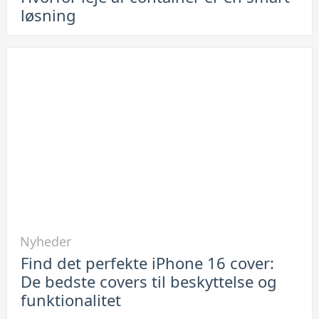
opbevaring
løsning
af
elektronik:
Hvorfor
leje
af
container
er
en
smart
løsning
Link
Nyheder
til
Find det perfekte iPhone 16 cover:
Find
De bedste covers til beskyttelse og
det
funktionalitet
perfekte