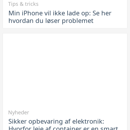
Tips & tricks
til
Min iPhone vil ikke lade op: Se her
Min
hvordan du løser problemet
iPhone
vil
ikke
lade
op:
Se
her
hvordan
du
løser
problemet
Link
Nyheder
til
Sikker opbevaring af elektronik:
Sikker
Hvorfor leje af container er en smart