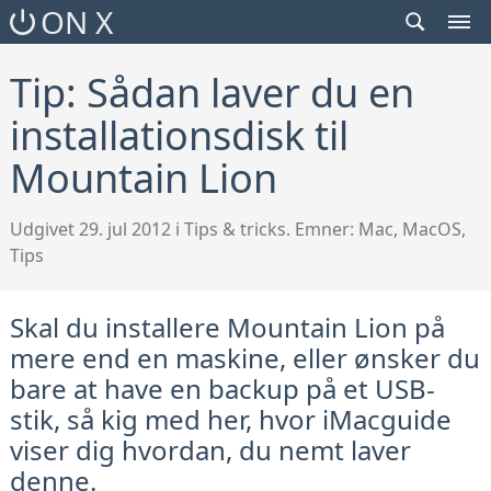
SEARCH
ON X
TOGGLE
MEN
TOG
Tip: Sådan laver du en
installationsdisk til
Mountain Lion
Udgivet 29. jul 2012 i Tips & tricks. Emner:
Mac
,
MacOS
,
Tips
Skal du installere Mountain Lion på
mere end en maskine, eller ønsker du
bare at have en backup på et USB-
stik, så kig med her, hvor iMacguide
viser dig hvordan, du nemt laver
denne.