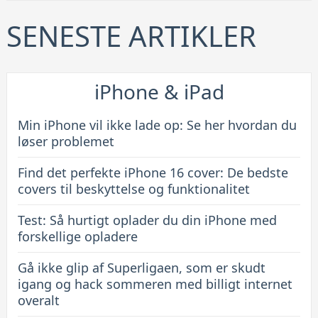
iPhone
16
SENESTE ARTIKLER
cover:
De
bedste
iPhone & iPad
covers
til
Min iPhone vil ikke lade op: Se her hvordan du
beskyttelse
løser problemet
og
Find det perfekte iPhone 16 cover: De bedste
funktionalitet
covers til beskyttelse og funktionalitet
Test: Så hurtigt oplader du din iPhone med
forskellige opladere
Gå ikke glip af Superligaen, som er skudt
igang og hack sommeren med billigt internet
overalt