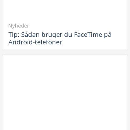
Link
Nyheder
til
Tip: Sådan bruger du FaceTime på
Tip:
Android-telefoner
Sådan
bruger
du
FaceTime
på
Android-
telefoner
Link