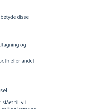
t betyde disse
idtagning og
ooth eller andet
sel
ået til, vil