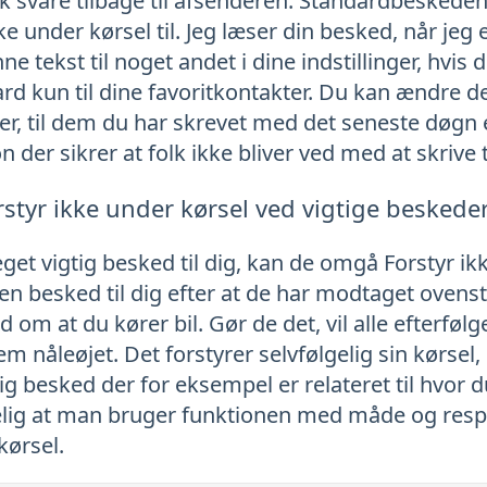
 svare tilbage til afsenderen. Standardbeskeden 
kke under kørsel til. Jeg læser din besked, når jeg
e tekst til noget andet i dine indstillinger, hvis 
d kun til dine favoritkontakter. Du kan ændre d
kter, til dem du har skrevet med det seneste døgn e
 der sikrer at folk ikke bliver ved med at skrive ti
tyr ikke under kørsel ved vigtige beskede
get vigtig besked til dig, kan de omgå Forstyr ik
i en besked til dig efter at de har modtaget oven
om at du kører bil. Gør de det, vil alle efterføl
åleøjet. Det forstyrer selvfølgelig sin kørsel,
ig besked der for eksempel er relateret til hvor d
elig at man bruger funktionen med måde og respe
kørsel.