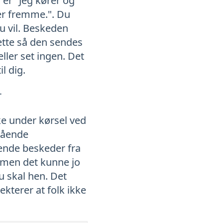
er "Jeg kører og
 er fremme.". Du
du vil. Beskeden
ette så den sendes
ller set ingen. Det
l dig.
r
ke under kørsel ved
stående
gende beskeder fra
 men det kunne jo
u skal hen. Det
kterer at folk ikke