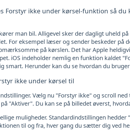
 Forstyr ikke under kørsel-funktion så du
kører man bil. Alligevel sker der dagligt uheld på 
ndet. For eksempel læser og sender beskeder på
opmærksomme på kørslen. Det har Apple heldigvi
pet. iOS indeholder nemlig en funktion kaldet "F
gtig smart. Herunder kan du se hvordan du bruger
styr ikke under kørsel til
dstillinger. Vælg nu "Forstyr ikke" og scroll ned t
 på "Aktiver". Du kan se på billedet øverst, hvord
kellige muligheder. Standardindstillingen hedder
nktionen til og fra, hver gang du sætter dig ved h