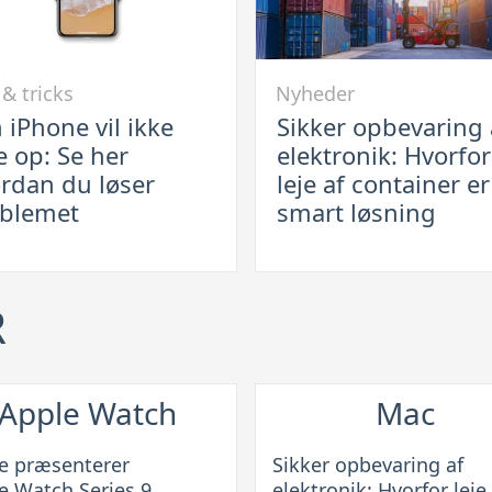
Link
 & tricks
Nyheder
til
 iPhone vil ikke
Sikker opbevaring 
Sikker
e op: Se her
elektronik: Hvorfor
e
opbevaring
rdan du løser
leje af container e
af
blemet
smart løsning
elektronik:
Hvorfor
leje
R
af
container
an
er
en
Apple Watch
Mac
smart
emet
løsning
e præsenterer
Sikker opbevaring af
e Watch Series 9
elektronik: Hvorfor leje 