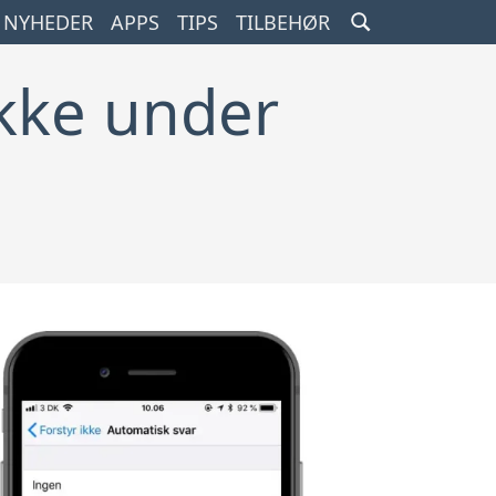
SEARCH
NYHEDER
APPS
TIPS
TILBEHØR
TOGGLE
ikke under