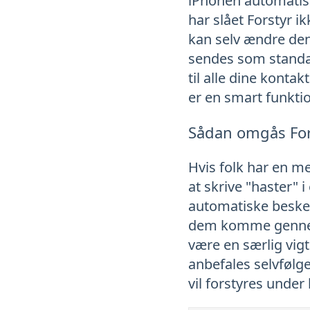
iPhonen automatisk
har slået Forstyr i
kan selv ændre denn
sendes som standar
til alle dine konta
er en smart funktion
Sådan omgås Fors
Hvis folk har en me
at skrive "haster" 
automatiske besked 
dem komme gennem n
være en særlig vigt
anbefales selvfølg
vil forstyres under 