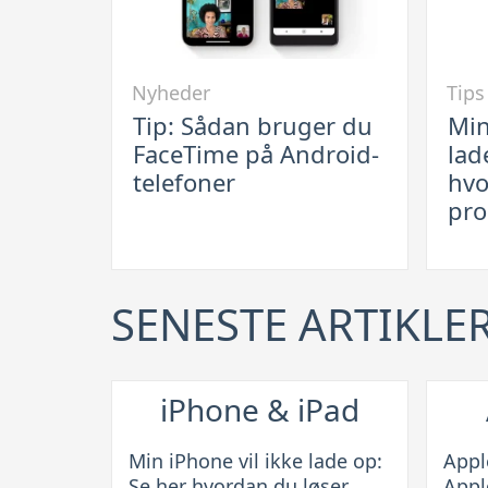
Link
Link
Nyheder
Tips
til
til
Tip: Sådan bruger du
Min
Tip:
Min
FaceTime på Android-
lad
Sådan
iPhon
telefoner
hvo
bruger
vil
pro
du
ikke
FaceTime
lade
på
op:
SENESTE ARTIKLE
Android-
Se
telefoner
her
hvord
du
iPhone & iPad
løser
probl
Min iPhone vil ikke lade op:
Appl
Se her hvordan du løser
Appl