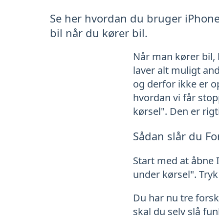
Se her hvordan du bruger iPhones
bil når du kører bil.
Når man kører bil, 
laver alt muligt a
og derfor ikke er 
hvordan vi får stop
kørsel". Den er ri
Sådan slår du For
Start med at åbne In
under kørsel". Tryk
Du har nu tre fors
skal du selv slå fu