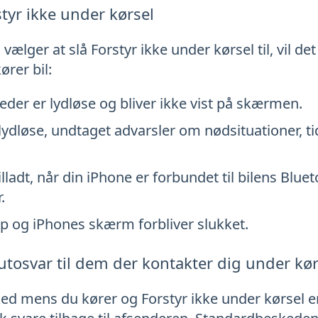
tyr ikke under kørsel
ælger at slå Forstyr ikke under kørsel til, vil de
rer bil:
er er lydløse og bliver ikke vist på skærmen.
lydløse, undtaget advarsler om nødsituationer, t
lladt, når din iPhone er forbundet til bilens Bluet
.
 op og iPhones skærm forbliver slukket.
utosvar til dem der kontakter dig under kør
ed mens du kører og Forstyr ikke under kørsel er sl