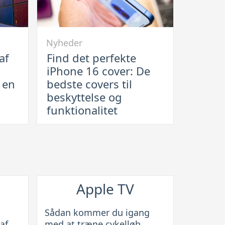
Link
Nyheder
til
af
Find det perfekte
Find
iPhone 16 cover: De
det
r en
bedste covers til
perfekte
beskyttelse og
iPhone
funktionalitet
16
cover:
De
bedste
covers
til
Apple TV
beskyttelse
og
Sådan kommer du igang
funktionalitet
af
med at træne cykelløb