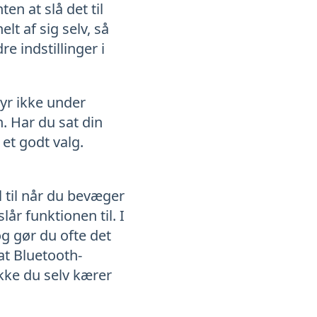
en at slå det til
elt af sig selv, så
re indstillinger i
tyr ikke under
h. Har du sat din
 et godt valg.
l til når du bevæger
år funktionen til. I
og gør du ofte det
at Bluetooth-
ikke du selv kærer