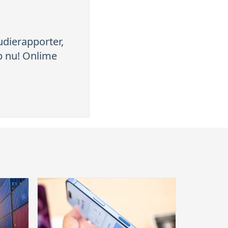
tudierapporter,
up nu! Onlime