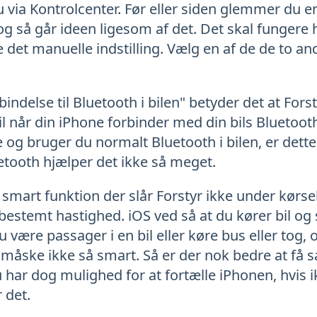
u via Kontrolcenter. Før eller siden glemmer du ent
, og så går ideen ligesom af det. Det skal fungere h
e det manuelle indstilling. Vælg en af de de to and
indelse til Bluetooth i bilen" betyder det at Fors
 til når din iPhone forbinder med din bils Bluetoot
e og bruger du normalt Bluetooth i bilen, er dette
etooth hjælper det ikke så meget.
smart funktion der slår Forstyr ikke under kørse
estemt hastighed. iOS ved så at du kører bil og sl
 være passager i en bil eller køre bus eller tog, 
 måske ikke så smart. Så er der nok bedre at få s
u har dog mulighed for at fortælle iPhonen, hvis 
 det.