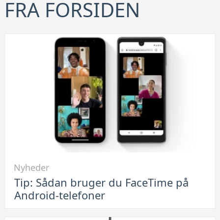
FRA FORSIDEN
Link
Nyheder
til
Tip: Sådan bruger du FaceTime på
Tip:
Android-telefoner
Sådan
bruger