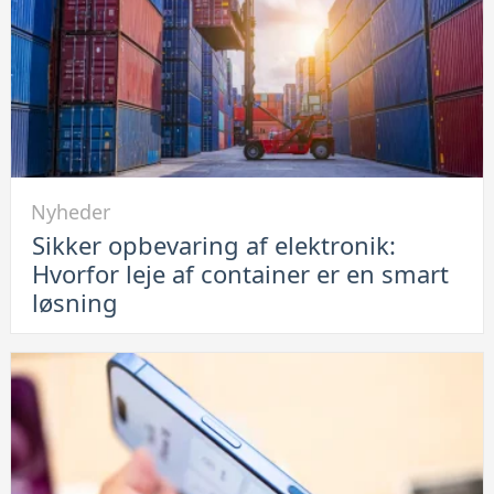
Se
her
hvordan
du
løser
problemet
Link
Nyheder
til
Sikker opbevaring af elektronik:
Sikker
Hvorfor leje af container er en smart
opbevaring
løsning
af
elektronik:
Hvorfor
leje
af
container
er