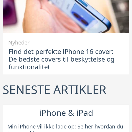
en
smart
løsning
Link
Nyheder
til
Find det perfekte iPhone 16 cover:
Find
De bedste covers til beskyttelse og
det
funktionalitet
perfekte
iPhone
16
SENESTE ARTIKLER
cover:
De
bedste
iPhone & iPad
covers
til
Min iPhone vil ikke lade op: Se her hvordan du