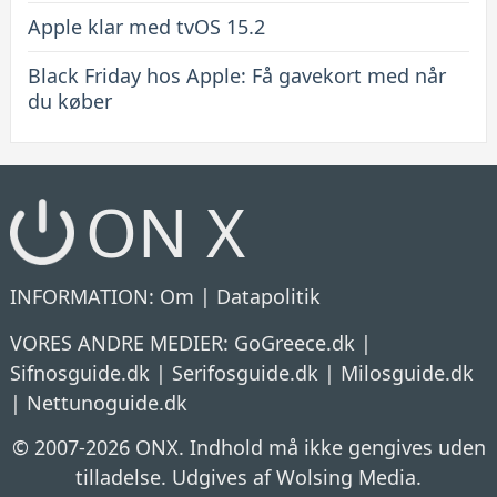
Apple klar med tvOS 15.2
Black Friday hos Apple: Få gavekort med når
du køber
ON X
INFORMATION:
Om
|
Datapolitik
VORES ANDRE MEDIER:
GoGreece.dk
|
Sifnosguide.dk
|
Serifosguide.dk
|
Milosguide.dk
|
Nettunoguide.dk
© 2007-2026 ONX. Indhold må ikke gengives uden
tilladelse. Udgives af Wolsing Media.