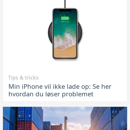
du
FaceTime
på
Android-
telefoner
Link
Tips & tricks
til
Min iPhone vil ikke lade op: Se her
Min
hvordan du løser problemet
iPhone
vil
ikke
lade
op: