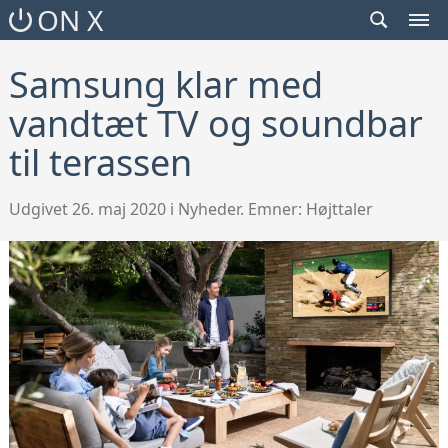
SEARCH
ON X
TOGGLE
MEN
TOG
Samsung klar med
vandtæt TV og soundbar
til terassen
Udgivet 26. maj 2020 i Nyheder. Emner:
Højttaler