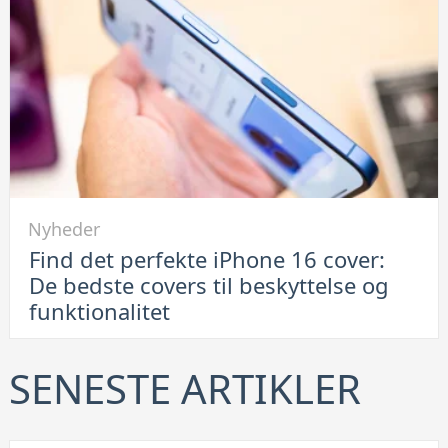
leje
af
container
er
en
smart
løsning
Link
Nyheder
til
Find det perfekte iPhone 16 cover:
Find
De bedste covers til beskyttelse og
det
funktionalitet
perfekte
iPhone
16
SENESTE ARTIKLER
cover:
De