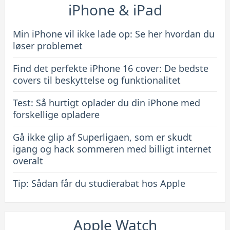
bedste
iPhone & iPad
covers
til
Min iPhone vil ikke lade op: Se her hvordan du
beskyttelse
løser problemet
og
Find det perfekte iPhone 16 cover: De bedste
funktionalitet
covers til beskyttelse og funktionalitet
Test: Så hurtigt oplader du din iPhone med
forskellige opladere
Gå ikke glip af Superligaen, som er skudt
igang og hack sommeren med billigt internet
overalt
Tip: Sådan får du studierabat hos Apple
Apple Watch