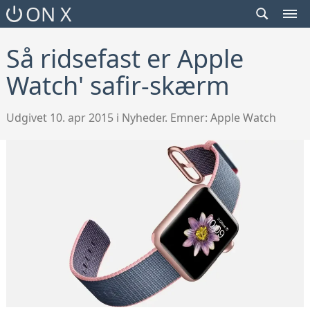
SEARCH
ON X
TOGGLE
MEN
TOG
Så ridsefast er Apple
Watch' safir-skærm
Udgivet 10. apr 2015 i Nyheder. Emner:
Apple Watch