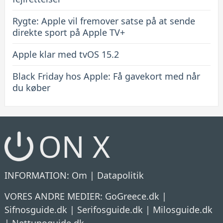
Rygte: Apple vil fremover satse på at sende
direkte sport på Apple TV+
Apple klar med tvOS 15.2
Black Friday hos Apple: Få gavekort med når
du køber
ON X
INFORMATION:
Om
|
Datapolitik
VORES ANDRE MEDIER:
GoGreece.dk
|
Sifnosguide.dk
|
Serifosguide.dk
|
Milosguide.dk
|
Nettunoguide.dk