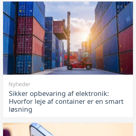
ikke
lade
op:
Se
her
hvordan
du
løser
problemet
Link
Nyheder
til
Sikker opbevaring af elektronik:
Sikker
Hvorfor leje af container er en smart
opbevaring
løsning
af
elektronik:
Hvorfor