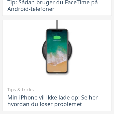
Tip: Sådan bruger du FaceTime på
Tip:
Android-telefoner
Sådan
bruger
du
FaceTime
på
Android-
telefoner
Link
Tips & tricks
til
Min iPhone vil ikke lade op: Se her
Min
hvordan du løser problemet
iPhone
vil