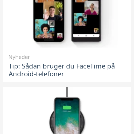
Link
Nyheder
til
Tip: Sådan bruger du FaceTime på
Tip:
Android-telefoner
Sådan
bruger
du
FaceTime
på
Android-
telefoner