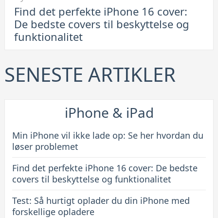
til
Find det perfekte iPhone 16 cover:
Find
De bedste covers til beskyttelse og
det
funktionalitet
perfekte
iPhone
16
SENESTE ARTIKLER
cover:
De
bedste
iPhone & iPad
covers
til
Min iPhone vil ikke lade op: Se her hvordan du
beskyttelse
løser problemet
og
Find det perfekte iPhone 16 cover: De bedste
funktionalitet
covers til beskyttelse og funktionalitet
Test: Så hurtigt oplader du din iPhone med
forskellige opladere