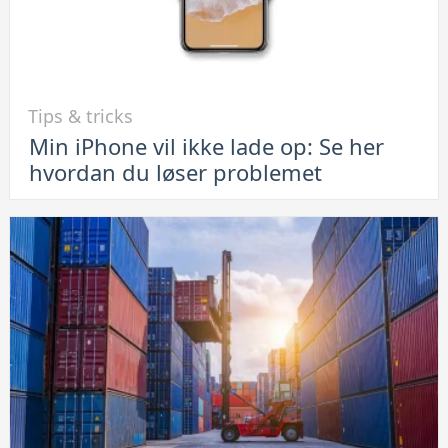
Link
Tips & tricks
til
Min iPhone vil ikke lade op: Se her
Min
hvordan du løser problemet
iPhone
vil
ikke
lade
op:
Se
her
hvordan
du
løser