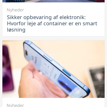
problemet
Link
Nyheder
til
Sikker opbevaring af elektronik:
Sikker
Hvorfor leje af container er en smart
opbevaring
løsning
af
elektronik:
Hvorfor
leje
af
container
er
en
smart
løsning
Link
Nyheder