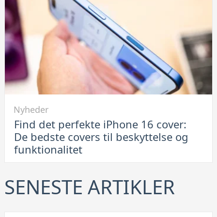
af
container
er
en
smart
løsning
Link
Nyheder
til
Find det perfekte iPhone 16 cover:
Find
De bedste covers til beskyttelse og
det
funktionalitet
perfekte
iPhone
16
SENESTE ARTIKLER
cover:
De