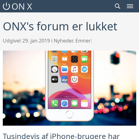
SEARCH
ON X
TOGGLE
MEN
TOG
ONX's forum er lukket
Udgivet 29. jan 2019 i Nyheder. Emner:
Tusindevis af iPhone-brugere har