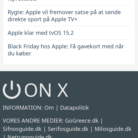
Rygte: Apple vil fremover satse på at sende
direkte sport på Apple TV+
Apple klar med tvOS 15.2
Black Friday hos Apple: Få gavekort med når
du køber
ON X
INFORMATION:
Om
|
Datapolitik
VORES ANDRE MEDIER:
GoGreece.dk
|
Sifnosguide.dk
|
Serifosguide.dk
|
Milosguide.dk
|
Nettunoguide.dk