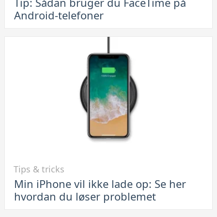
Tip: Sådan bruger du FaceTime på
Tip:
Android-telefoner
Sådan
bruger
du
FaceTime
på
Android-
telefoner
Link
Tips & tricks
til
Min iPhone vil ikke lade op: Se her
Min
hvordan du løser problemet
iPhone
vil