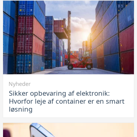
ikke
lade
op:
Se
her
hvordan
du
løser
problemet
Link
Nyheder
til
Sikker opbevaring af elektronik:
Sikker
Hvorfor leje af container er en smart
opbevaring
løsning
af
elektronik:
Hvorfor
leje