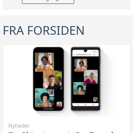
FRA FORSIDEN
Link
Nyheder
til