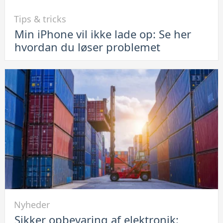
Link
Tips & tricks
til
Min iPhone vil ikke lade op: Se her
Min
hvordan du løser problemet
iPhone
vil
ikke
lade
op:
Se
her
hvordan
du
løser
problemet
Link
Nyheder
til
Sikker opbevaring af elektronik:
Sikker