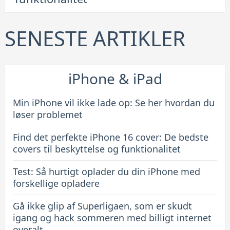
perfekte
iPhone
16
SENESTE ARTIKLER
cover:
De
bedste
iPhone & iPad
covers
til
Min iPhone vil ikke lade op: Se her hvordan du
beskyttelse
løser problemet
og
Find det perfekte iPhone 16 cover: De bedste
funktionalitet
covers til beskyttelse og funktionalitet
Test: Så hurtigt oplader du din iPhone med
forskellige opladere
Gå ikke glip af Superligaen, som er skudt
igang og hack sommeren med billigt internet
overalt