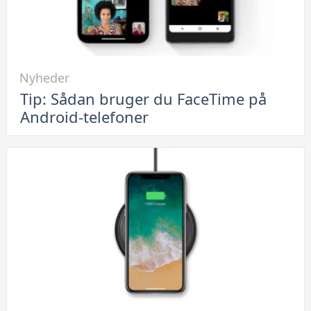
Link
Nyheder
til
Tip: Sådan bruger du FaceTime på
Tip:
Android-telefoner
Sådan
bruger
du
FaceTime
på
Android-
telefoner