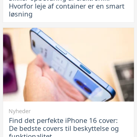
Hvorfor leje af container er en smart
opbevaring
løsning
af
elektronik:
Hvorfor
leje
af
container
er
en
smart
løsning
Link
Nyheder
til
Find det perfekte iPhone 16 cover:
Find
De bedste covers til beskyttelse og
det
funktionalitet