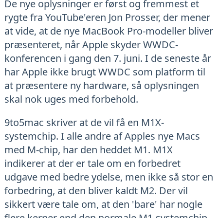
De nye oplysninger er først og fremmest et
rygte fra YouTube'eren Jon Prosser, der mener
at vide, at de nye MacBook Pro-modeller bliver
præsenteret, når Apple skyder WWDC-
konferencen i gang den 7. juni. I de seneste år
har Apple ikke brugt WWDC som platform til
at præsentere ny hardware, så oplysningen
skal nok uges med forbehold.
9to5mac skriver at de vil få en M1X-
systemchip. I alle andre af Apples nye Macs
med M-chip, har den heddet M1. M1X
indikerer at der er tale om en forbedret
udgave med bedre ydelse, men ikke så stor en
forbedring, at den bliver kaldt M2. Der vil
sikkert være tale om, at den 'bare' har nogle
flere kerner end den normale M1-systemchip.