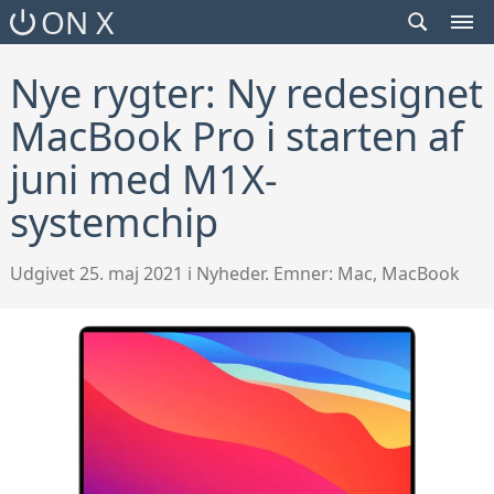
SEARCH
ON X
TOGGLE
MEN
TOG
Nye rygter: Ny redesignet
MacBook Pro i starten af
juni med M1X-
systemchip
Udgivet 25. maj 2021 i Nyheder. Emner:
Mac
,
MacBook