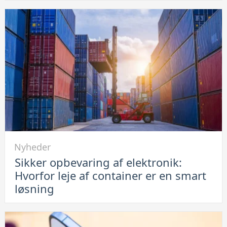
vil
ikke
lade
op:
Se
her
hvordan
du
løser
problemet
Link
Nyheder
til
Sikker opbevaring af elektronik:
Sikker
Hvorfor leje af container er en smart
opbevaring
løsning
af
elektronik:
Hvorfor