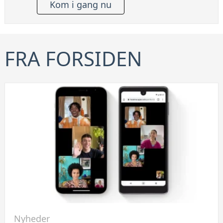
Kom i gang nu
FRA FORSIDEN
Link
Nyheder
til