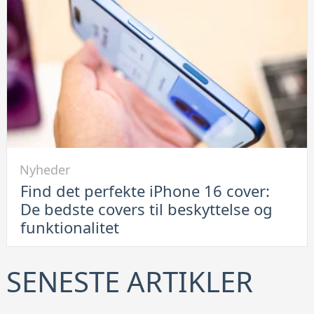
leje
af
container
er
en
smart
løsning
Link
Nyheder
til
Find det perfekte iPhone 16 cover:
Find
De bedste covers til beskyttelse og
det
funktionalitet
perfekte
iPhone
16
SENESTE ARTIKLER
cover:
De