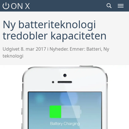
SEARCH
ON X
TOGGLE
MEN
TOG
Ny batteriteknologi
tredobler kapaciteten
Udgivet 8. mar 2017 i Nyheder. Emner:
Batteri
,
Ny
teknologi