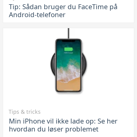
Tip: Sådan bruger du FaceTime på
Tip:
Android-telefoner
Sådan
bruger
du
FaceTime
på
Android-
telefoner
Link
Tips & tricks
til
Min iPhone vil ikke lade op: Se her
Min
hvordan du løser problemet
iPhone