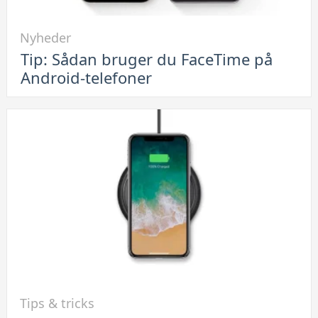
Link
Nyheder
til
Tip: Sådan bruger du FaceTime på
Tip:
Android-telefoner
Sådan
bruger
du
FaceTime
på
Android-
telefoner
Link
Tips & tricks
til