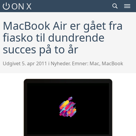
SEARCH
ON X
TOGGLE
MEN
TOG
MacBook Air er gået fra
fiasko til dundrende
succes på to år
Udgivet 5. apr 2011 i Nyheder. Emner:
Mac
,
MacBook