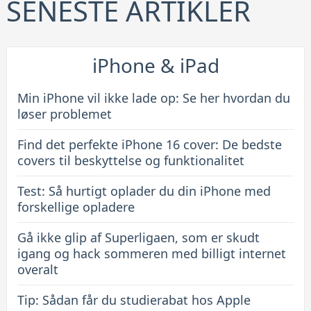
SENESTE ARTIKLER
cover:
De
bedste
iPhone & iPad
covers
til
Min iPhone vil ikke lade op: Se her hvordan du
beskyttelse
løser problemet
og
Find det perfekte iPhone 16 cover: De bedste
funktionalitet
covers til beskyttelse og funktionalitet
Test: Så hurtigt oplader du din iPhone med
forskellige opladere
Gå ikke glip af Superligaen, som er skudt
igang og hack sommeren med billigt internet
overalt
Tip: Sådan får du studierabat hos Apple