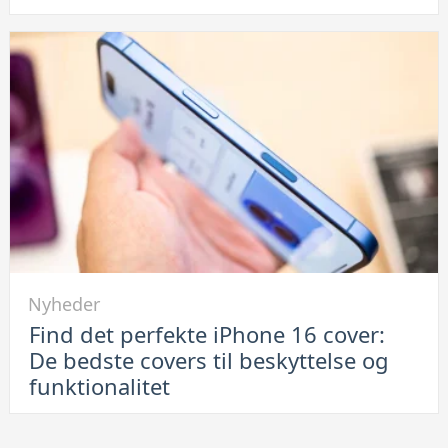
elektronik:
Hvorfor
leje
af
container
er
en
smart
løsning
Link
Nyheder
til
Find det perfekte iPhone 16 cover:
Find
De bedste covers til beskyttelse og
det
funktionalitet
perfekte
iPhone
16