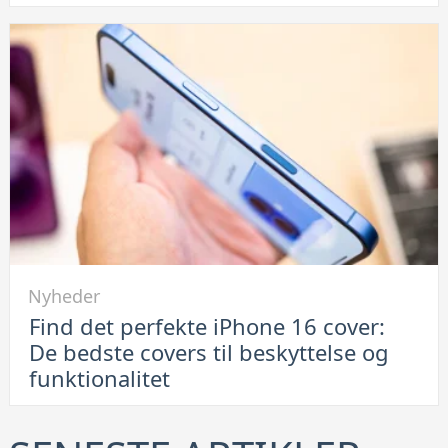
elektronik:
Hvorfor
leje
af
container
er
en
smart
løsning
Link
Nyheder
til
Find det perfekte iPhone 16 cover:
Find
De bedste covers til beskyttelse og
det
funktionalitet
perfekte
iPhone
16