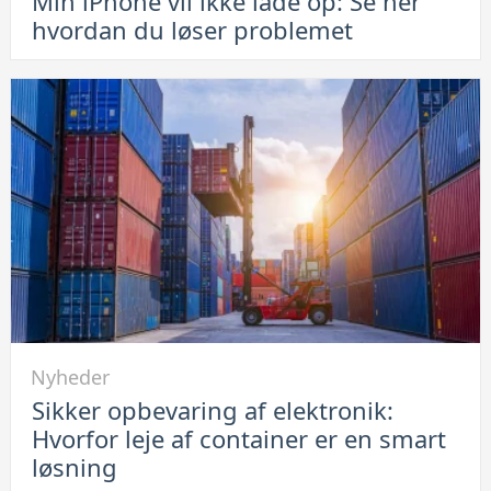
Min iPhone vil ikke lade op: Se her
Min
hvordan du løser problemet
iPhone
vil
ikke
lade
op:
Se
her
hvordan
du
løser
problemet
Link
Nyheder
til
Sikker opbevaring af elektronik:
Sikker
Hvorfor leje af container er en smart
opbevaring
løsning
af