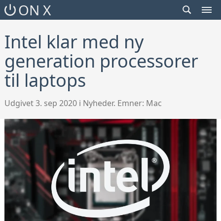
SEARCH
ON X
TOGGLE
MEN
TOG
Intel klar med ny
generation processorer
til laptops
Udgivet 3. sep 2020 i Nyheder. Emner:
Mac