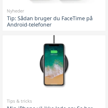
Link
Nyheder
til
Tip: Sådan bruger du FaceTime på
Tip:
Android-telefoner
Sådan
bruger
du
FaceTime
på
Android-
telefoner
Link
Tips & tricks
til