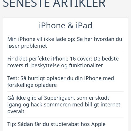
SENESTE ARTIKLER
cover:
De
bedste
iPhone & iPad
covers
til
Min iPhone vil ikke lade op: Se her hvordan du
beskyttelse
løser problemet
og
Find det perfekte iPhone 16 cover: De bedste
funktionalitet
covers til beskyttelse og funktionalitet
Test: Så hurtigt oplader du din iPhone med
forskellige opladere
Gå ikke glip af Superligaen, som er skudt
igang og hack sommeren med billigt internet
overalt
Tip: Sådan får du studierabat hos Apple