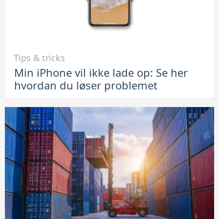
Link
Tips & tricks
til
Min iPhone vil ikke lade op: Se her
Min
hvordan du løser problemet
iPhone
vil
ikke
lade
op:
Se
her
hvordan
du
løser