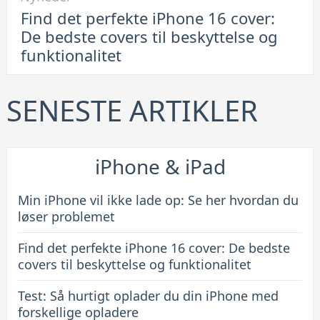
til
Find det perfekte iPhone 16 cover:
Find
De bedste covers til beskyttelse og
det
funktionalitet
perfekte
iPhone
16
SENESTE ARTIKLER
cover:
De
bedste
iPhone & iPad
covers
til
Min iPhone vil ikke lade op: Se her hvordan du
beskyttelse
løser problemet
og
Find det perfekte iPhone 16 cover: De bedste
funktionalitet
covers til beskyttelse og funktionalitet
Test: Så hurtigt oplader du din iPhone med
forskellige opladere