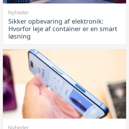
problemet
Link
Nyheder
til
Sikker opbevaring af elektronik:
Sikker
Hvorfor leje af container er en smart
opbevaring
løsning
af
elektronik:
Hvorfor
leje
af
container
er
en
smart
løsning
Link
Nyheder