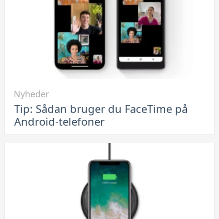
Link
Nyheder
til
Tip: Sådan bruger du FaceTime på
Tip:
Android-telefoner
Sådan
bruger
du
FaceTime
på
Android-
telefoner