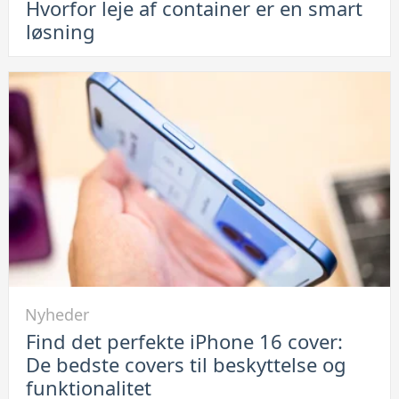
Hvorfor leje af container er en smart
opbevaring
løsning
af
elektronik:
Hvorfor
leje
af
container
er
en
smart
løsning
Link
Nyheder
til
Find det perfekte iPhone 16 cover:
Find
De bedste covers til beskyttelse og
det
funktionalitet
perfekte