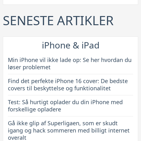
iPhone
16
SENESTE ARTIKLER
cover:
De
bedste
iPhone & iPad
covers
til
Min iPhone vil ikke lade op: Se her hvordan du
beskyttelse
løser problemet
og
Find det perfekte iPhone 16 cover: De bedste
funktionalitet
covers til beskyttelse og funktionalitet
Test: Så hurtigt oplader du din iPhone med
forskellige opladere
Gå ikke glip af Superligaen, som er skudt
igang og hack sommeren med billigt internet
overalt