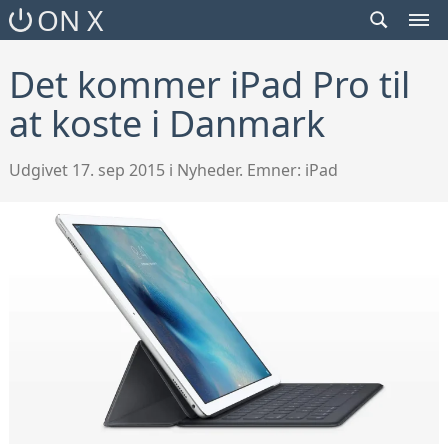
SEARCH
ON X
TOGGLE
MEN
TOG
Det kommer iPad Pro til
at koste i Danmark
Udgivet 17. sep 2015 i Nyheder. Emner:
iPad