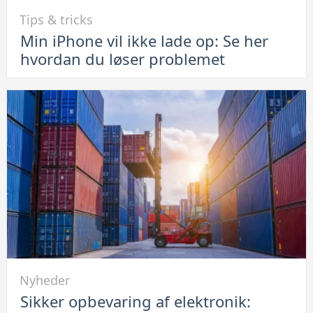
Link
Tips & tricks
til
Min iPhone vil ikke lade op: Se her
Min
hvordan du løser problemet
iPhone
vil
ikke
lade
op:
Se
her
hvordan
du
løser
problemet
Link
Nyheder
til
Sikker opbevaring af elektronik:
Sikker