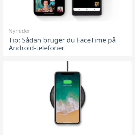
Link
Nyheder
til
Tip: Sådan bruger du FaceTime på
Tip:
Android-telefoner
Sådan
bruger
du
FaceTime
på
Android-
telefoner