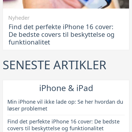
Link
Nyheder
til
Find det perfekte iPhone 16 cover:
Find
De bedste covers til beskyttelse og
det
funktionalitet
perfekte
iPhone
16
SENESTE ARTIKLER
cover:
De
bedste
iPhone & iPad
covers
til
Min iPhone vil ikke lade op: Se her hvordan du
beskyttelse
løser problemet
og
Find det perfekte iPhone 16 cover: De bedste
funktionalitet
covers til beskyttelse og funktionalitet