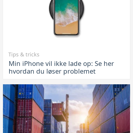
Android-
telefoner
Link
Tips & tricks
til
Min iPhone vil ikke lade op: Se her
Min
hvordan du løser problemet
iPhone
vil
ikke
lade
op:
Se
her
hvordan