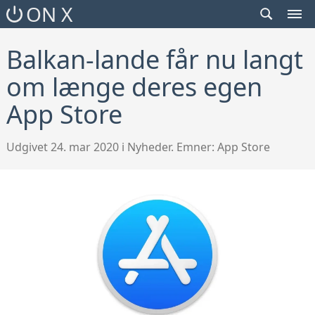
SEARCH
ON X
TOGGLE
MEN
TOG
Balkan-lande får nu langt
om længe deres egen
App Store
Udgivet 24. mar 2020 i Nyheder. Emner:
App Store