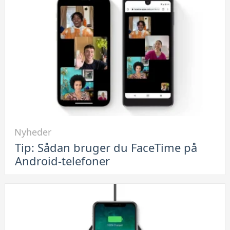
Link
Nyheder
til
Tip: Sådan bruger du FaceTime på
Tip:
Android-telefoner
Sådan
bruger
du
FaceTime
på