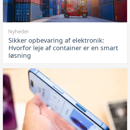
du
løser
problemet
Link
Nyheder
til
Sikker opbevaring af elektronik:
Sikker
Hvorfor leje af container er en smart
opbevaring
løsning
af
elektronik:
Hvorfor
leje
af
container
er
en
smart
løsning