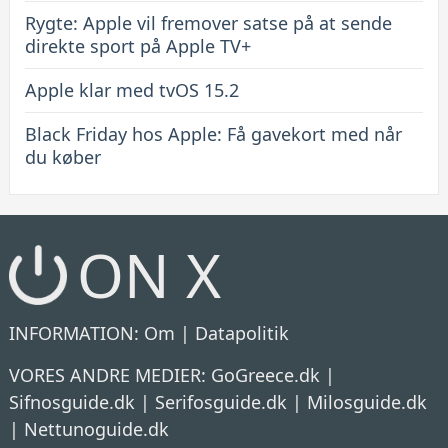
Rygte: Apple vil fremover satse på at sende
direkte sport på Apple TV+
Apple klar med tvOS 15.2
Black Friday hos Apple: Få gavekort med når
du køber
ON X
INFORMATION:
Om
|
Datapolitik
VORES ANDRE MEDIER:
GoGreece.dk
|
Sifnosguide.dk
|
Serifosguide.dk
|
Milosguide.dk
|
Nettunoguide.dk