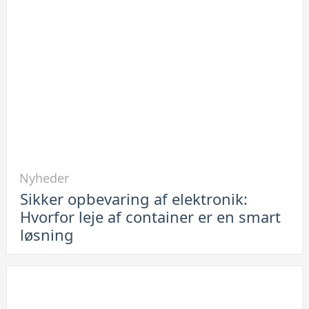
ikke
lade
op:
Se
her
hvordan
du
løser
problemet
Link
Nyheder
til
Sikker opbevaring af elektronik:
Sikker
Hvorfor leje af container er en smart
opbevaring
løsning
af
elektronik:
Hvorfor
leje