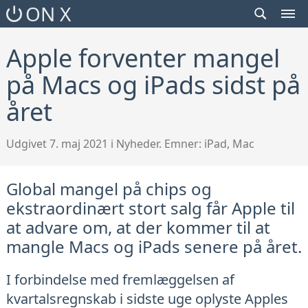
SEARCH
ON X
TOGGLE
MEN
TOG
Apple forventer mangel
på Macs og iPads sidst på
året
Udgivet 7. maj 2021 i Nyheder. Emner:
iPad
,
Mac
Global mangel på chips og
ekstraordinært stort salg får Apple til
at advare om, at der kommer til at
mangle Macs og iPads senere på året.
I forbindelse med fremlæggelsen af
kvartalsregnskab i sidste uge oplyste Apples