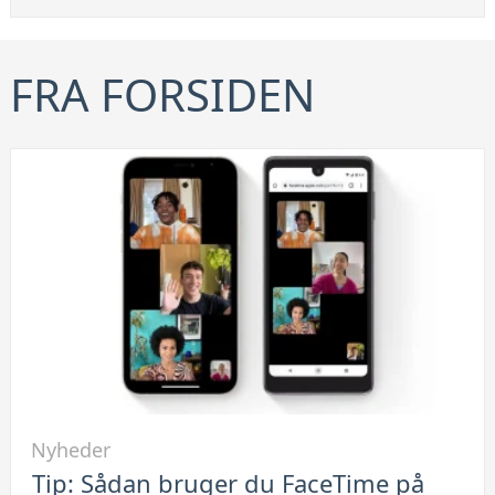
FRA FORSIDEN
Link
Nyheder
til
Tip: Sådan bruger du FaceTime på
Tip: