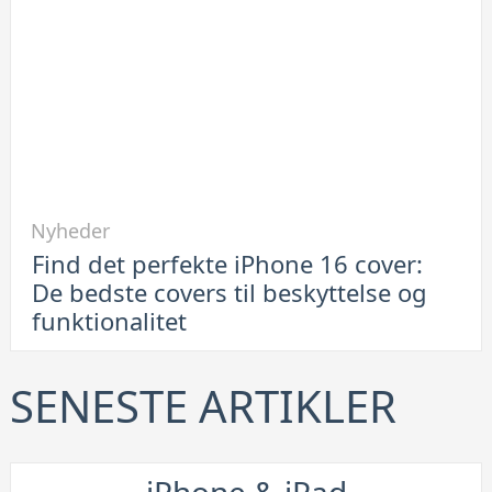
af
container
er
en
smart
løsning
Link
Nyheder
til
Find det perfekte iPhone 16 cover:
Find
De bedste covers til beskyttelse og
det
funktionalitet
perfekte
iPhone
16
SENESTE ARTIKLER
cover:
De
bedste