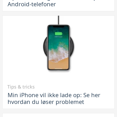
Android-telefoner
Sådan
bruger
du
FaceTime
på
Android-
telefoner
Link
Tips & tricks
til
Min iPhone vil ikke lade op: Se her
Min
hvordan du løser problemet
iPhone
vil