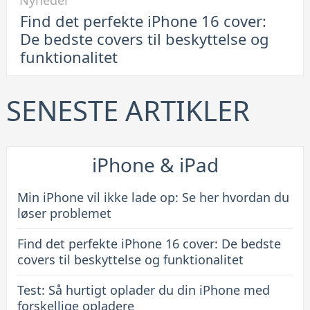
til
Find det perfekte iPhone 16 cover:
Find
De bedste covers til beskyttelse og
det
funktionalitet
perfekte
iPhone
16
SENESTE ARTIKLER
cover:
De
bedste
iPhone & iPad
covers
til
Min iPhone vil ikke lade op: Se her hvordan du
beskyttelse
løser problemet
og
Find det perfekte iPhone 16 cover: De bedste
funktionalitet
covers til beskyttelse og funktionalitet
Test: Så hurtigt oplader du din iPhone med
forskellige opladere