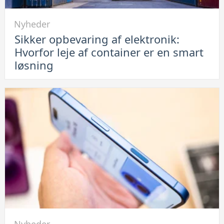
problemet
Link
Nyheder
til
Sikker opbevaring af elektronik:
Sikker
Hvorfor leje af container er en smart
opbevaring
løsning
af
elektronik:
Hvorfor
leje
af
container
er
en
smart
løsning
Link
Nyheder