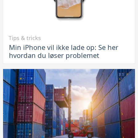
Link
Tips & tricks
til
Min iPhone vil ikke lade op: Se her
Min
hvordan du løser problemet
iPhone
vil
ikke
lade
op:
Se
her
hvordan
du
løser