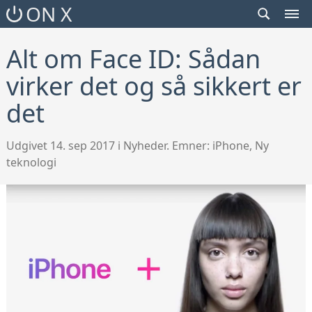
SEARCH
ON X
TOGGLE
MEN
TOG
Alt om Face ID: Sådan
virker det og så sikkert er
det
Udgivet 14. sep 2017 i Nyheder. Emner:
iPhone
,
Ny
teknologi