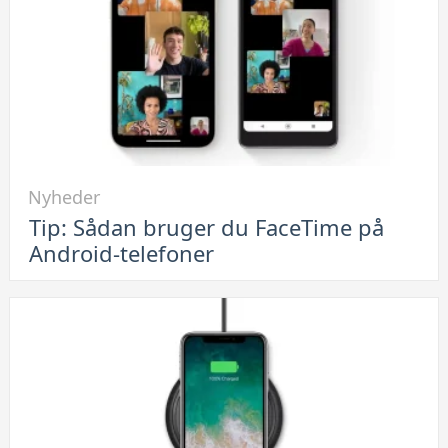
Link
Nyheder
til
Tip: Sådan bruger du FaceTime på
Tip:
Android-telefoner
Sådan
bruger
du
FaceTime
på
Android-
telefoner