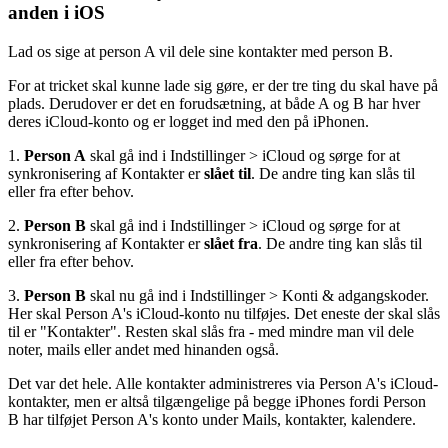
anden i iOS
Lad os sige at person A vil dele sine kontakter med person B.
For at tricket skal kunne lade sig gøre, er der tre ting du skal have på
plads. Derudover er det en forudsætning, at både A og B har hver
deres iCloud-konto og er logget ind med den på iPhonen.
1.
Person A
skal gå ind i Indstillinger > iCloud og sørge for at
synkronisering af Kontakter er
slået til
. De andre ting kan slås til
eller fra efter behov.
2.
Person B
skal gå ind i Indstillinger > iCloud og sørge for at
synkronisering af Kontakter er
slået fra
. De andre ting kan slås til
eller fra efter behov.
3.
Person B
skal nu gå ind i Indstillinger > Konti & adgangskoder.
Her skal Person A's iCloud-konto nu tilføjes. Det eneste der skal slås
til er "Kontakter". Resten skal slås fra - med mindre man vil dele
noter, mails eller andet med hinanden også.
Det var det hele. Alle kontakter administreres via Person A's iCloud-
kontakter, men er altså tilgængelige på begge iPhones fordi Person
B har tilføjet Person A's konto under Mails, kontakter, kalendere.