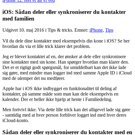
iPhone 12:
Her er alt vi ved
iOS: Sådan deler eller synkroniserer du kontakter
med familien
Udgivet 10. maj 2016 i Tips & tricks. Emner:
iPhone
,
Tips
Vil du dele dine kontakter med eksempelvis din kone i iOS? Se her
hvordan du via et lille trick klarer det problem.
Jeg er blevet kontaktet af en, der ønsker at dele eller synkronisere
sine kontakter med sin kone. Han spørger hvordan man klarer den.
Det er et rigtigt godt spørgsmål, for umiddelbart kan det ikke lade
sig gøre, med mindre man logger ind med samme Apple ID i iCloud
med de ulemper det nu medfører.
Apple har i iOS ikke indbygget en funktionalitet til deling af
kontakter, på samme måde som man kan dele eksempelvis en
kalender. Der er heller ikke hjælp at hente i Familiedeling.
Men fortvivl ikke. Via dette lille trick kan det alligevel lade sig gøre
- samtidig med at hver person forbliver logget ind med hver deres
iCloud-konto.
Sådan deler eller synkroniserer du kontakter med en