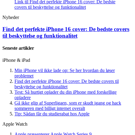
Link til Find det perfekte iPhone 16 cover: De bedste
covers til beskyttelse og funktionalitet
Nyheder
Find det perfekte iPhone 16 cover: De bedste covers
til beskyttelse og funktionalitet
Seneste artikler
iPhone & iPad
Min iPhone vil ikke lade op: Se her hvordan du løser
problemet
Find det perfekte iPhone 16 cover: De bedste covers til
beskyttelse og funktionalitet
Test: Så hurtigt oplader du din iPhone med forskellige
opladere
Gå ikke glip af Superligaen, som er skudt igang og hack
sommeren med billigt internet overalt
Tip: Sådan får du studierabat hos Apple
Apple Watch
Apple præsenterer Apple Watch Series 9