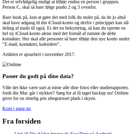
Det er selvfølgelig muligt at tilføje endnu en person i gruppen.
Person C, skal så bare følge punkt 2 og 3 ovenfor.
Bare husk på, kun at gøre det med folk du stoler på, da de jo altså
skal have adgang til din iCloud-konto og derfor i princippet kan slå
deling af mails til også. Er det en bekymring, så kan du oprette en
hel ny iCloud-konto alene med det formål af rumme de delte
kontakter. Her skal alle personer så bare tilføje den nye konto under
"E-mail, kontakter, kalendere".
Artiklen er ajourfært i november 2017.
Passer du godt på dine data?
Ville det ikke være surt at miste alle dine fotos eller studierapporter,
fordi din Mac går i stykker? Sørg for at få taget backup nu! Onlime
giver for en rimelig pris ubegrænset plads i skyen.
Kom i gang nu
Fra forsiden
Link til Tip: Sådan bruger du FaceTime på Android-