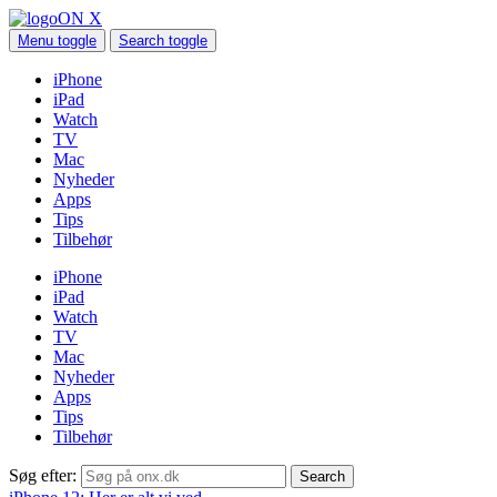
ON X
Menu toggle
Search toggle
iPhone
iPad
Watch
TV
Mac
Nyheder
Apps
Tips
Tilbehør
iPhone
iPad
Watch
TV
Mac
Nyheder
Apps
Tips
Tilbehør
Søg efter: