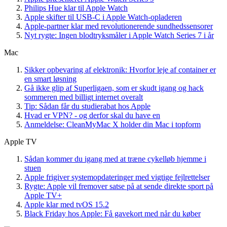
Philips Hue klar til Apple Watch
Apple skifter til USB-C i Apple Watch-opladeren
Apple-partner klar med revolutionerende sundhedssensorer
Nyt rygte: Ingen blodtryksmåler i Apple Watch Series 7 i år
Mac
Sikker opbevaring af elektronik: Hvorfor leje af container er
en smart løsning
Gå ikke glip af Superligaen, som er skudt igang og hack
sommeren med billigt internet overalt
Tip: Sådan får du studierabat hos Apple
Hvad er VPN? - og derfor skal du have en
Anmeldelse: CleanMyMac X holder din Mac i topform
Apple TV
Sådan kommer du igang med at træne cykelløb hjemme i
stuen
Apple frigiver systemopdateringer med vigtige fejlrettelser
Rygte: Apple vil fremover satse på at sende direkte sport på
Apple TV+
Apple klar med tvOS 15.2
Black Friday hos Apple: Få gavekort med når du køber