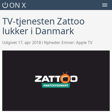
SEARCH
ON X
TOGGLE
MEN
TOG
TV-tjenesten Zattoo
lukker i Danmark
Udgivet 17. apr 2018 i Nyheder. Emner:
Apple TV