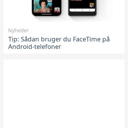
Link
Nyheder
til
Tip: Sådan bruger du FaceTime på
Tip:
Android-telefoner
Sådan
bruger
du
FaceTime
på
Android-
telefoner