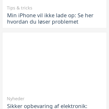
Link
Tips & tricks
til
Min iPhone vil ikke lade op: Se her
Min
hvordan du løser problemet
iPhone
vil
ikke
lade
op:
Se
her
hvordan
du
løser
problemet
Link
Nyheder
til
Sikker opbevaring af elektronik:
Sikker