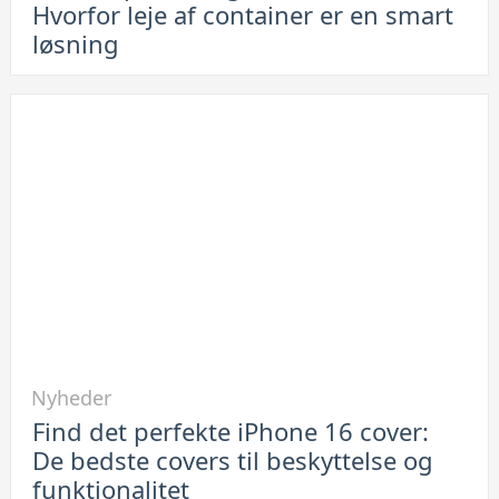
Hvorfor leje af container er en smart
opbevaring
løsning
af
elektronik:
Hvorfor
leje
af
container
er
en
smart
løsning
Link
Nyheder
til
Find det perfekte iPhone 16 cover:
Find
De bedste covers til beskyttelse og
det
funktionalitet
perfekte