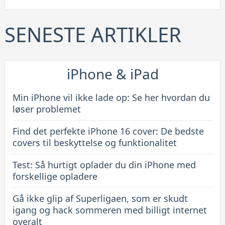
iPhone
16
SENESTE ARTIKLER
cover:
De
bedste
iPhone & iPad
covers
til
Min iPhone vil ikke lade op: Se her hvordan du
beskyttelse
løser problemet
og
Find det perfekte iPhone 16 cover: De bedste
funktionalitet
covers til beskyttelse og funktionalitet
Test: Så hurtigt oplader du din iPhone med
forskellige opladere
Gå ikke glip af Superligaen, som er skudt
igang og hack sommeren med billigt internet
overalt