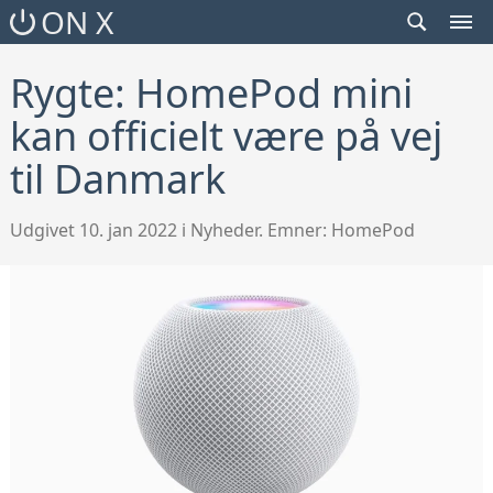
SEARCH
ON X
TOGGLE
MEN
TOG
Rygte: HomePod mini
kan officielt være på vej
til Danmark
Udgivet 10. jan 2022 i Nyheder. Emner:
HomePod