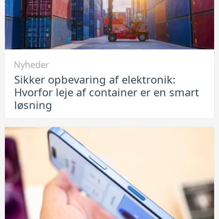
hvordan
du
løser
problemet
Link
Nyheder
til
Sikker opbevaring af elektronik:
Sikker
Hvorfor leje af container er en smart
opbevaring
løsning
af
elektronik:
Hvorfor
leje
af
container
er
en
smart