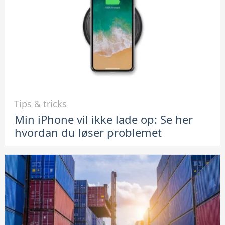
på
Android-
telefoner
Link
Tips & tricks
til
Min iPhone vil ikke lade op: Se her
Min
hvordan du løser problemet
iPhone
vil
ikke
lade
op:
Se
her