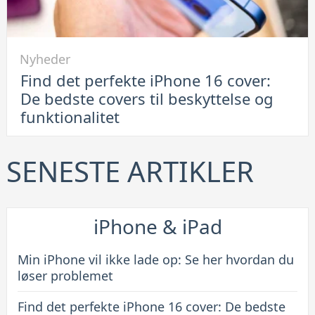
løsning
Link
Nyheder
til
Find det perfekte iPhone 16 cover:
Find
De bedste covers til beskyttelse og
det
funktionalitet
perfekte
iPhone
16
SENESTE ARTIKLER
cover:
De
bedste
iPhone & iPad
covers
til
Min iPhone vil ikke lade op: Se her hvordan du
beskyttelse
løser problemet
og
Find det perfekte iPhone 16 cover: De bedste
funktionalitet