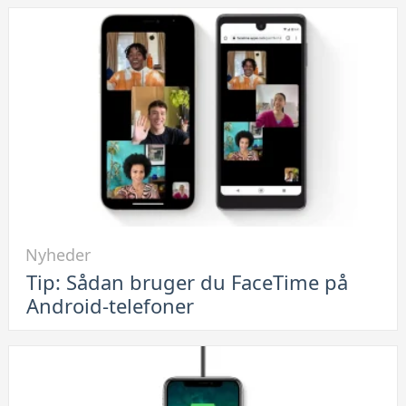
Link
Nyheder
til
Tip: Sådan bruger du FaceTime på
Tip:
Android-telefoner
Sådan
bruger
du
FaceTime