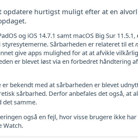
at opdatere hurtigst muligt efter at en alvo
 opdaget.
iPadOS og iOS 14.7.1 samt macOS Big Sur 11.5.1, 
i styresytemerne. Sårbarheden er relateret til et
net give apps mulighed for at at afvikle vilkårl
heden er blevet løst via en forbedret håndtering
e er bekendt med at sårbarheden er blevet udnytte
retisk sårbarhed. Derfor anbefales det også, at al
d det samme.
eringen også en fejl, hvor visse brugere ikke har
e Watch.