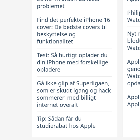
problemet
Phili
Find det perfekte iPhone 16
Wat
cover: De bedste covers til
Nyt 
beskyttelse og
blod
funktionalitet
Watc
Test: Så hurtigt oplader du
Appl
din iPhone med forskellige
gend
opladere
Watc
Gå ikke glip af Superligaen,
opda
som er skudt igang og hack
Apple
sommeren med billigt
Appl
internet overalt
Tip: Sådan får du
studierabat hos Apple