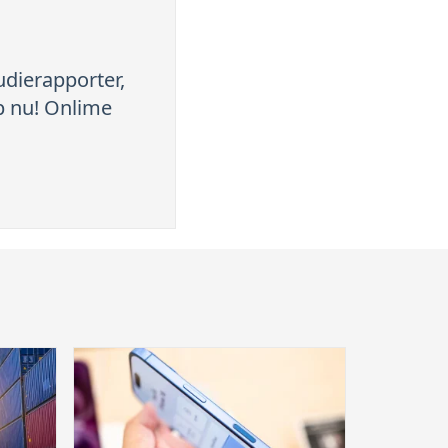
tudierapporter,
up nu! Onlime