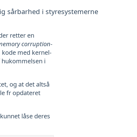
rlig sårbarhed i styresystemerne
der retter en
memory corruption
-
ig kode med kernel-
 af hukommelsen i
t, og at det altså
le fr opdateret
 kunnet låse deres