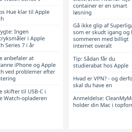
container er en smart
ps Hue klar til Apple
løsning
ch
Gå ikke glip af Superlig
rygte: Ingen
som er skudt igang og
tryksmåler i Apple
sommeren med billigt
h Series 7 i år
internet overalt
e anbefaler at
Tip: Sådan får du
anne iPhone og Apple
studierabat hos Apple
h ved problemer efter
tering
Hvad er VPN? - og derf
skal du have en
 skifter til USB-C i
e Watch-opladeren
Anmeldelse: CleanMyM
holder din Mac i topfo