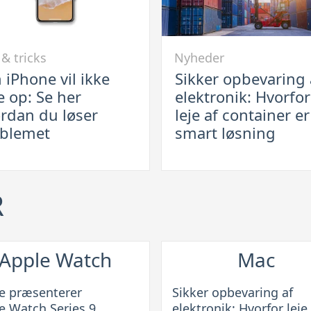
Link
 & tricks
Nyheder
til
 iPhone vil ikke
Sikker opbevaring 
Sikker
e op: Se her
elektronik: Hvorfor
e
opbevaring
rdan du løser
leje af container e
af
blemet
smart løsning
elektronik:
Hvorfor
leje
R
af
container
an
er
en
Apple Watch
Mac
smart
emet
løsning
e præsenterer
Sikker opbevaring af
e Watch Series 9
elektronik: Hvorfor leje 