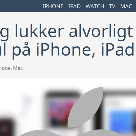
IPHONE
IPAD
WATCH
TV
MAC
 lukker alvorligt
l på iPhone, iPa
hone
,
Mac