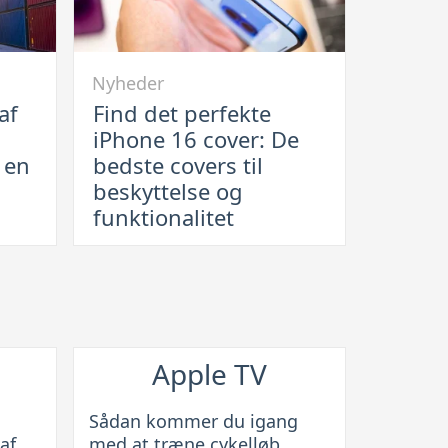
Link
Nyheder
til
af
Find det perfekte
Find
iPhone 16 cover: De
det
r en
bedste covers til
perfekte
beskyttelse og
iPhone
funktionalitet
16
cover:
De
bedste
covers
til
Apple TV
beskyttelse
og
Sådan kommer du igang
funktionalitet
af
med at træne cykelløb