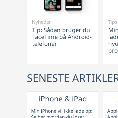
Link
Link
Nyheder
Tips
til
til
Tip: Sådan bruger du
Min
Tip:
Min
FaceTime på Android-
lad
Sådan
iPhon
telefoner
hvo
bruger
vil
pro
du
ikke
FaceTime
lade
på
op:
SENESTE ARTIKLE
Android-
Se
telefoner
her
hvord
du
iPhone & iPad
løser
probl
Min iPhone vil ikke lade op:
Appl
Se her hvordan du løser
Appl