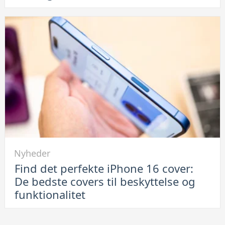
elektronik:
Hvorfor
leje
af
container
er
en
smart
løsning
Link
Nyheder
til
Find det perfekte iPhone 16 cover:
Find
De bedste covers til beskyttelse og
det
funktionalitet
perfekte
iPhone