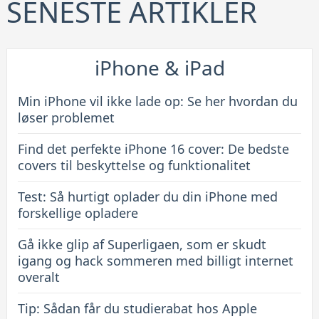
16
SENESTE ARTIKLER
cover:
De
bedste
iPhone & iPad
covers
til
Min iPhone vil ikke lade op: Se her hvordan du
beskyttelse
løser problemet
og
Find det perfekte iPhone 16 cover: De bedste
funktionalitet
covers til beskyttelse og funktionalitet
Test: Så hurtigt oplader du din iPhone med
forskellige opladere
Gå ikke glip af Superligaen, som er skudt
igang og hack sommeren med billigt internet
overalt
Tip: Sådan får du studierabat hos Apple