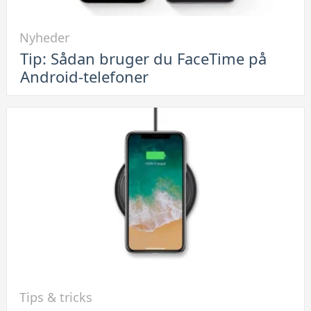
Link
Nyheder
til
Tip: Sådan bruger du FaceTime på
Tip:
Android-telefoner
Sådan
bruger
du
FaceTime
på
Android-
telefoner
Link
Tips & tricks
til