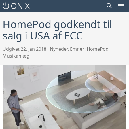
SEARCH
ON X
TOGGLE
MEN
TOG
HomePod godkendt til
salg i USA af FCC
Udgivet 22. jan 2018 i Nyheder. Emner:
HomePod
,
Musikanlæg