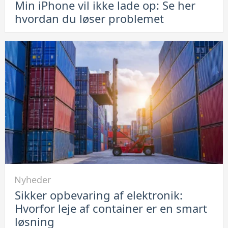
Min iPhone vil ikke lade op: Se her
Min
hvordan du løser problemet
iPhone
vil
ikke
lade
op:
Se
her
hvordan
du
løser
problemet
Link
Nyheder
til
Sikker opbevaring af elektronik:
Sikker
Hvorfor leje af container er en smart
opbevaring
løsning
af