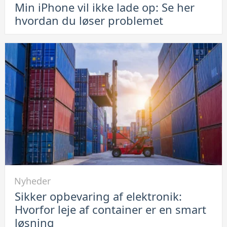
Min iPhone vil ikke lade op: Se her
Min
hvordan du løser problemet
iPhone
vil
ikke
lade
op:
Se
her
hvordan
du
løser
problemet
Link
Nyheder
til
Sikker opbevaring af elektronik:
Sikker
Hvorfor leje af container er en smart
opbevaring
løsning
af