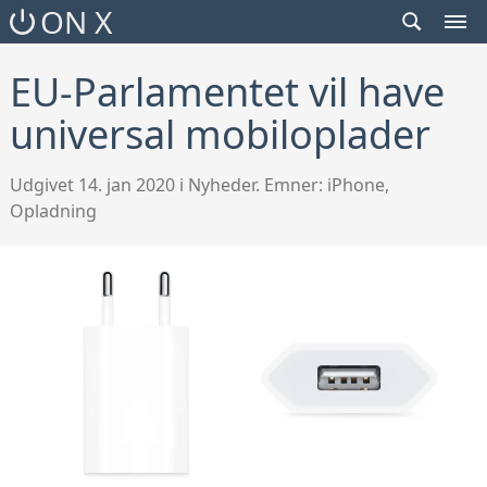
SEARCH
ON X
TOGGLE
MEN
TOG
EU-Parlamentet vil have
universal mobiloplader
Udgivet 14. jan 2020 i Nyheder. Emner:
iPhone
,
Opladning