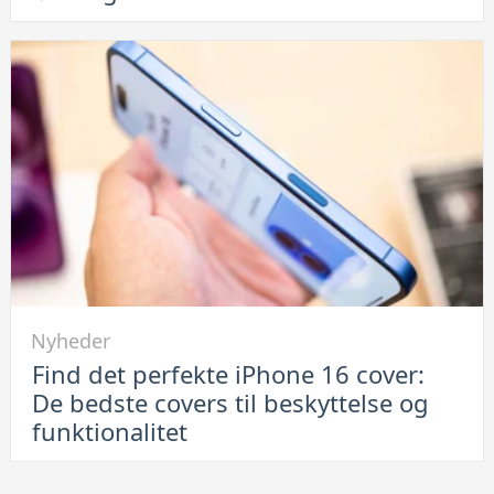
elektronik:
Hvorfor
leje
af
container
er
en
smart
løsning
Link
Nyheder
til
Find det perfekte iPhone 16 cover:
Find
De bedste covers til beskyttelse og
det
funktionalitet
perfekte
iPhone