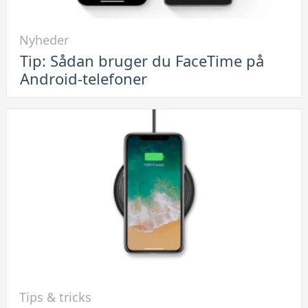
Link
Nyheder
til
Tip: Sådan bruger du FaceTime på
Tip:
Android-telefoner
Sådan
bruger
du
FaceTime
på
Android-
telefoner
Link
Tips & tricks
til