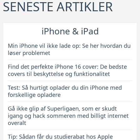
16
SENESTE ARTIKLER
cover:
De
bedste
iPhone & iPad
covers
til
Min iPhone vil ikke lade op: Se her hvordan du
beskyttelse
løser problemet
og
Find det perfekte iPhone 16 cover: De bedste
funktionalitet
covers til beskyttelse og funktionalitet
Test: Så hurtigt oplader du din iPhone med
forskellige opladere
Gå ikke glip af Superligaen, som er skudt
igang og hack sommeren med billigt internet
overalt
Tip: Sådan får du studierabat hos Apple