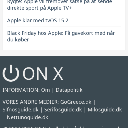
Rygte: Apple vil fremover satse på at sende
direkte sport på Apple TV+
Apple klar med tvOS 15.2
Black Friday hos Apple: Få gavekort med når
du køber
ON X
INFORMATION:
Om
|
Datapolitik
VORES ANDRE MEDIER:
GoGreece.dk
|
Sifnosguide.dk
|
Serifosguide.dk
|
Milosguide.dk
|
Nettunoguide.dk