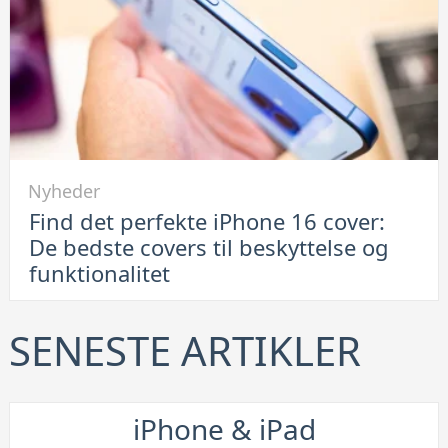
container
er
en
smart
løsning
Link
Nyheder
til
Find det perfekte iPhone 16 cover:
Find
De bedste covers til beskyttelse og
det
funktionalitet
perfekte
iPhone
16
SENESTE ARTIKLER
cover:
De
bedste
iPhone & iPad
covers