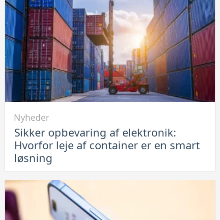
lade
op:
Se
her
hvordan
du
løser
problemet
Link
Nyheder
til
Sikker opbevaring af elektronik:
Sikker
Hvorfor leje af container er en smart
opbevaring
løsning
af
elektronik:
Hvorfor
leje
af