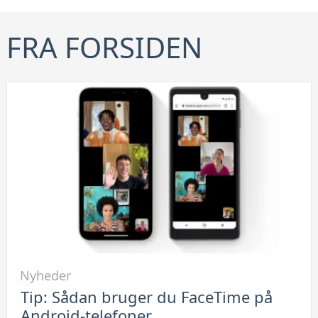
FRA FORSIDEN
Link
Nyheder
til
Tip: Sådan bruger du FaceTime på
Tip:
Android-telefoner