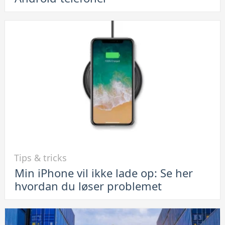
Sådan
bruger
du
FaceTime
på
Android-
telefoner
Link
Tips & tricks
til
Min iPhone vil ikke lade op: Se her
Min
hvordan du løser problemet
iPhone
vil
ikke