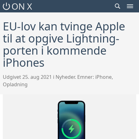
SEARCH
ON X
TOGGLE
MEN
TOG
EU-lov kan tvinge Apple
til at opgive Lightning-
porten i kommende
iPhones
Udgivet 25. aug 2021 i Nyheder. Emner:
iPhone
,
Opladning