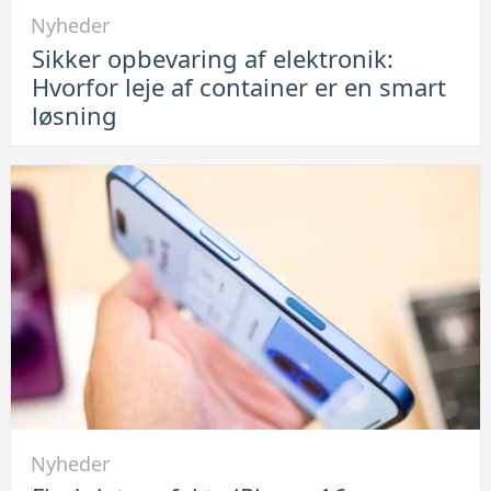
Link
Nyheder
til
Sikker opbevaring af elektronik:
Sikker
Hvorfor leje af container er en smart
opbevaring
løsning
af
elektronik:
Hvorfor
leje
af
container
er
en
smart
løsning
Link
Nyheder
til