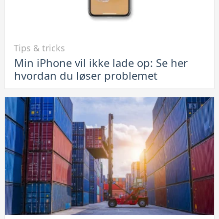
Link
Tips & tricks
til
Min iPhone vil ikke lade op: Se her
Min
hvordan du løser problemet
iPhone
vil
ikke
lade
op:
Se
her
hvordan
du
løser
problemet