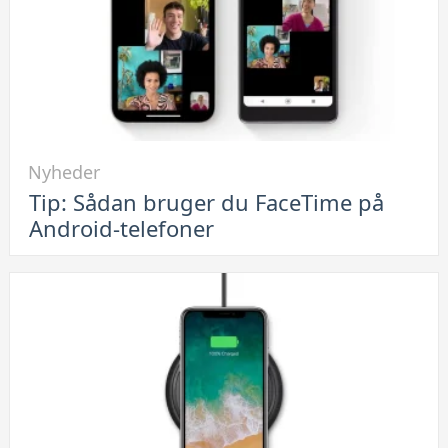
Link
Nyheder
til
Tip: Sådan bruger du FaceTime på
Tip:
Android-telefoner
Sådan
bruger
du
FaceTime
på
Android-
telefoner