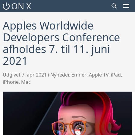
SEARCH
ON X
TOGGLE
MEN
TOG
Apples Worldwide
Developers Conference
afholdes 7. til 11. juni
2021
Udgivet 7. apr 2021 i Nyheder. Emner:
Apple TV
,
iPad
,
iPhone
,
Mac