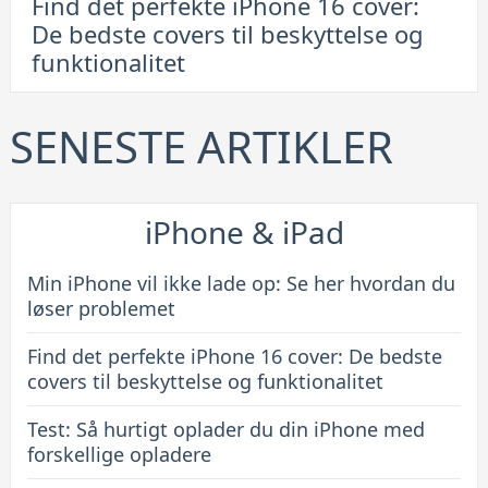
Find det perfekte iPhone 16 cover:
Find
De bedste covers til beskyttelse og
det
funktionalitet
perfekte
iPhone
16
SENESTE ARTIKLER
cover:
De
bedste
iPhone & iPad
covers
til
Min iPhone vil ikke lade op: Se her hvordan du
beskyttelse
løser problemet
og
Find det perfekte iPhone 16 cover: De bedste
funktionalitet
covers til beskyttelse og funktionalitet
Test: Så hurtigt oplader du din iPhone med
forskellige opladere