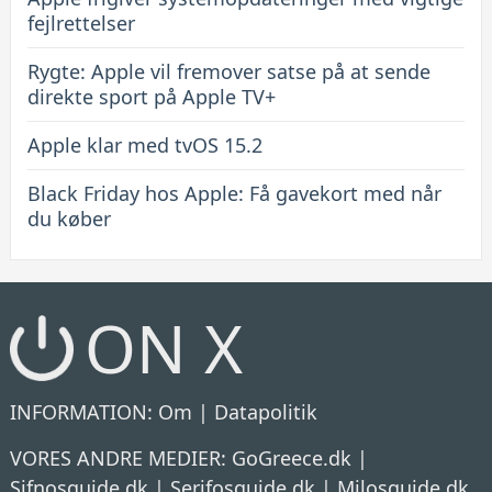
fejlrettelser
Rygte: Apple vil fremover satse på at sende
direkte sport på Apple TV+
Apple klar med tvOS 15.2
Black Friday hos Apple: Få gavekort med når
du køber
ON X
INFORMATION:
Om
|
Datapolitik
VORES ANDRE MEDIER:
GoGreece.dk
|
Sifnosguide.dk
|
Serifosguide.dk
|
Milosguide.dk