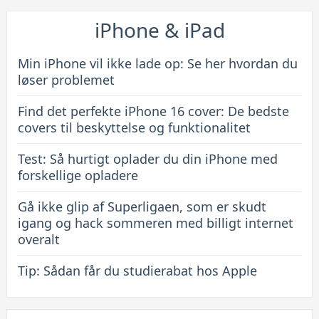
De
bedste
iPhone & iPad
covers
til
Min iPhone vil ikke lade op: Se her hvordan du
beskyttelse
løser problemet
og
Find det perfekte iPhone 16 cover: De bedste
funktionalitet
covers til beskyttelse og funktionalitet
Test: Så hurtigt oplader du din iPhone med
forskellige opladere
Gå ikke glip af Superligaen, som er skudt
igang og hack sommeren med billigt internet
overalt
Tip: Sådan får du studierabat hos Apple