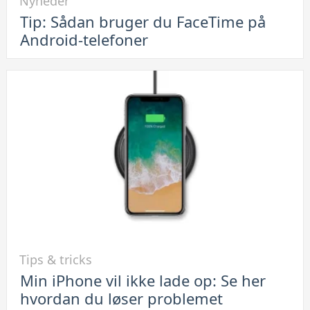
Nyheder
til
Tip: Sådan bruger du FaceTime på
Tip:
Android-telefoner
Sådan
bruger
du
FaceTime
på
Android-
telefoner
Link
Tips & tricks
til
Min iPhone vil ikke lade op: Se her
Min
hvordan du løser problemet
iPhone