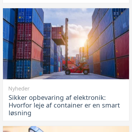
vil
ikke
lade
op:
Se
her
hvordan
du
løser
problemet
Link
Nyheder
til
Sikker opbevaring af elektronik:
Sikker
Hvorfor leje af container er en smart
opbevaring
løsning
af
elektronik:
Hvorfor