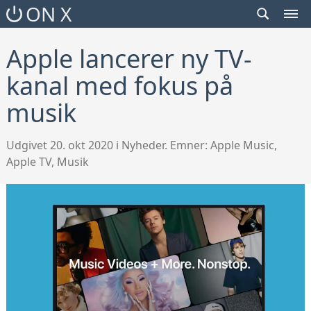
SEARCH
ON X
TOGGLE
MEN
TOG
Apple lancerer ny TV-
kanal med fokus på
musik
Udgivet 20. okt 2020 i Nyheder. Emner:
Apple Music
,
Apple TV
,
Musik