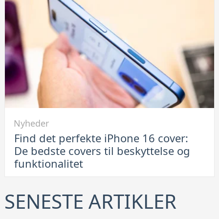
leje
af
container
er
en
smart
løsning
Link
Nyheder
til
Find det perfekte iPhone 16 cover:
Find
De bedste covers til beskyttelse og
det
funktionalitet
perfekte
iPhone
16
SENESTE ARTIKLER
cover: