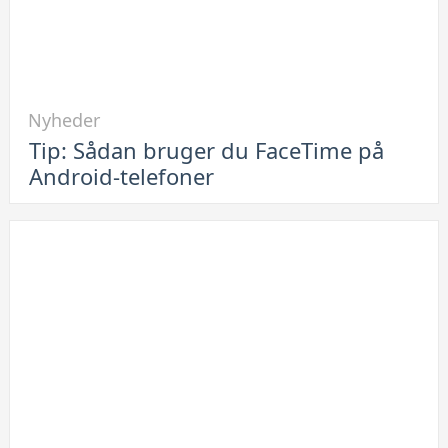
Link
Nyheder
til
Tip: Sådan bruger du FaceTime på
Tip:
Android-telefoner
Sådan
bruger
du
FaceTime
på
Android-
telefoner