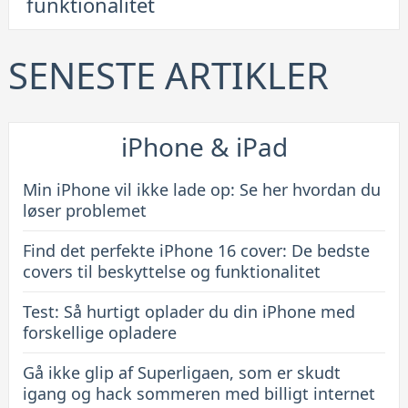
funktionalitet
perfekte
iPhone
16
SENESTE ARTIKLER
cover:
De
bedste
iPhone & iPad
covers
til
Min iPhone vil ikke lade op: Se her hvordan du
beskyttelse
løser problemet
og
Find det perfekte iPhone 16 cover: De bedste
funktionalitet
covers til beskyttelse og funktionalitet
Test: Så hurtigt oplader du din iPhone med
forskellige opladere
Gå ikke glip af Superligaen, som er skudt
igang og hack sommeren med billigt internet