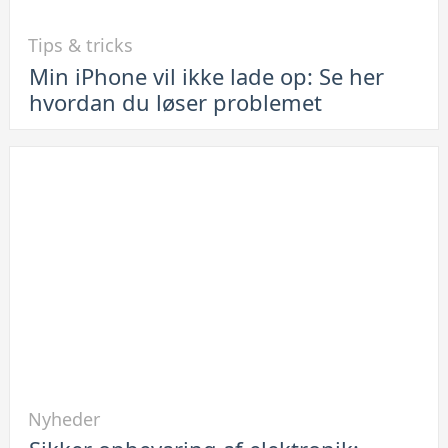
Link
Tips & tricks
til
Min iPhone vil ikke lade op: Se her
Min
hvordan du løser problemet
iPhone
vil
ikke
lade
op:
Se
her
hvordan
du
løser
problemet
Link
Nyheder
til