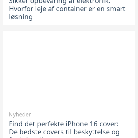
Sikker opbevaring af elektronik:
Sikker
Hvorfor leje af container er en smart
opbevaring
løsning
af
elektronik:
Hvorfor
leje
af
container
er
en
smart
løsning
Link
Nyheder
til
Find det perfekte iPhone 16 cover:
Find
De bedste covers til beskyttelse og
det