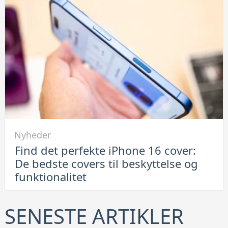
Hvorfor
leje
af
container
er
en
smart
løsning
Link
Nyheder
til
Find det perfekte iPhone 16 cover:
Find
De bedste covers til beskyttelse og
det
funktionalitet
perfekte
iPhone
16
SENESTE ARTIKLER
cover: