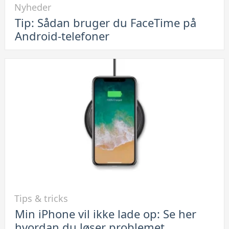
Nyheder
til
Tip: Sådan bruger du FaceTime på
Tip:
Android-telefoner
Sådan
bruger
du
FaceTime
på
Android-
telefoner
Link
Tips & tricks
til
Min iPhone vil ikke lade op: Se her
Min
hvordan du løser problemet