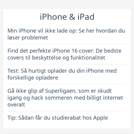
De
bedste
iPhone & iPad
covers
til
Min iPhone vil ikke lade op: Se her hvordan du
beskyttelse
løser problemet
og
Find det perfekte iPhone 16 cover: De bedste
funktionalitet
covers til beskyttelse og funktionalitet
Test: Så hurtigt oplader du din iPhone med
forskellige opladere
Gå ikke glip af Superligaen, som er skudt
igang og hack sommeren med billigt internet
overalt
Tip: Sådan får du studierabat hos Apple