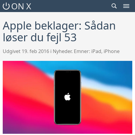
SEARCH
ON X
TOGGLE
MEN
TOG
Apple beklager: Sådan
løser du fejl 53
Udgivet 19. feb 2016 i Nyheder. Emner:
iPad
,
iPhone