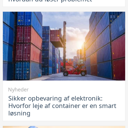
iPhone
vil
ikke
lade
op:
Se
her
hvordan
du
løser
problemet
Link
Nyheder
til
Sikker opbevaring af elektronik:
Sikker
Hvorfor leje af container er en smart
opbevaring
løsning
af
elektronik: