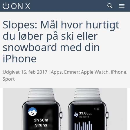
SEARCH
ON X
TOGGLE
MEN
TOG
Slopes: Mål hvor hurtigt
du løber på ski eller
snowboard med din
iPhone
Udgivet 15. feb 2017 i Apps. Emner:
Apple Watch
,
iPhone
,
Sport