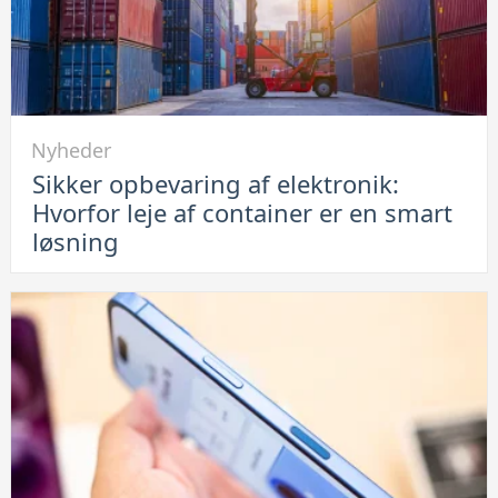
hvordan
du
løser
problemet
Link
Nyheder
til
Sikker opbevaring af elektronik:
Sikker
Hvorfor leje af container er en smart
opbevaring
løsning
af
elektronik:
Hvorfor
leje
af
container
er
en
smart