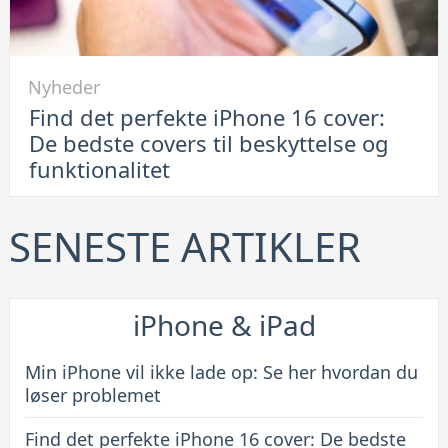
løsning
Link
Nyheder
til
Find det perfekte iPhone 16 cover:
Find
De bedste covers til beskyttelse og
det
funktionalitet
perfekte
iPhone
16
SENESTE ARTIKLER
cover:
De
bedste
iPhone & iPad
covers
til
Min iPhone vil ikke lade op: Se her hvordan du
beskyttelse
løser problemet
og
Find det perfekte iPhone 16 cover: De bedste
funktionalitet