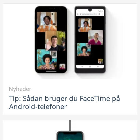
Link
Nyheder
til
Tip: Sådan bruger du FaceTime på
Tip:
Android-telefoner
Sådan
bruger
du
FaceTime