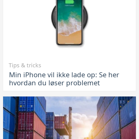
på
Android-
telefoner
Link
Tips & tricks
til
Min iPhone vil ikke lade op: Se her
Min
hvordan du løser problemet
iPhone
vil
ikke
lade
op:
Se
her