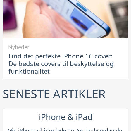
er
en
smart
løsning
Link
Nyheder
til
Find det perfekte iPhone 16 cover:
Find
De bedste covers til beskyttelse og
det
funktionalitet
perfekte
iPhone
16
SENESTE ARTIKLER
cover:
De
bedste
iPhone & iPad
covers
til
Min iPhone vil ikke lade op: Se her hvordan du