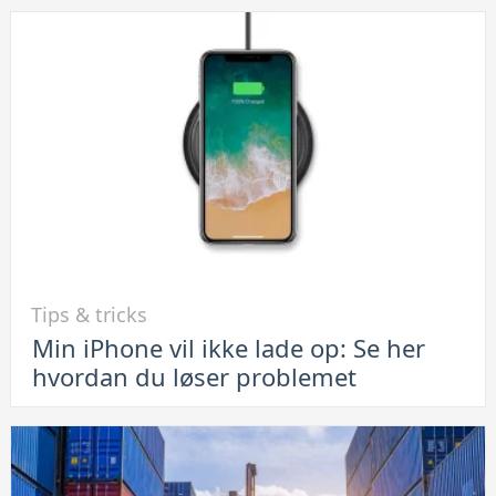
du
FaceTime
på
Android-
telefoner
Link
Tips & tricks
til
Min iPhone vil ikke lade op: Se her
Min
hvordan du løser problemet
iPhone
vil
ikke
lade