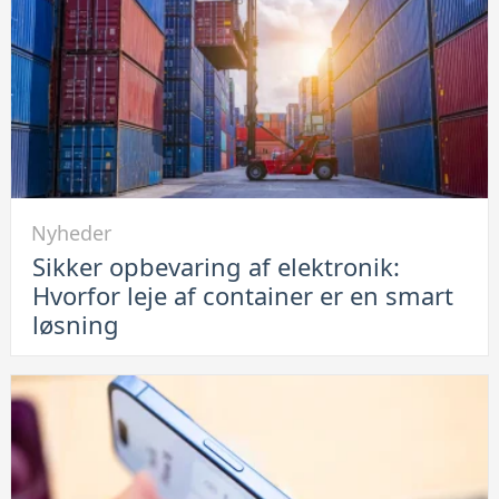
op:
Se
her
hvordan
du
løser
problemet
Link
Nyheder
til
Sikker opbevaring af elektronik:
Sikker
Hvorfor leje af container er en smart
opbevaring
løsning
af
elektronik:
Hvorfor
leje
af
container