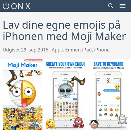
SEARCH
ON X
TOGGLE
MEN
TOG
Lav dine egne emojis på
iPhonen med Moji Maker
Udgivet 29. sep 2016 i Apps. Emner:
iPad
,
iPhone