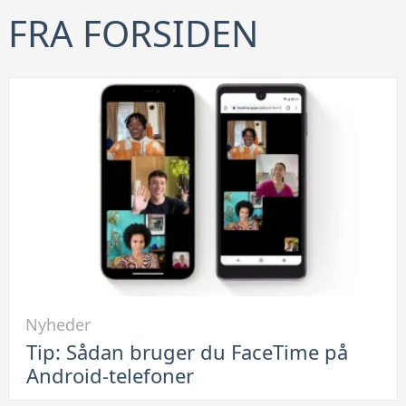
FRA FORSIDEN
Link
Nyheder
til
Tip: Sådan bruger du FaceTime på
Tip:
Android-telefoner
Sådan
bruger