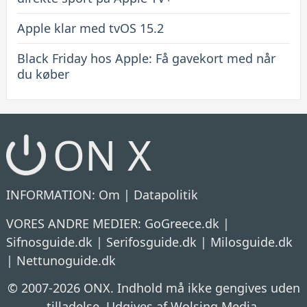
Apple klar med tvOS 15.2
Black Friday hos Apple: Få gavekort med når
du køber
ON X
INFORMATION:
Om
|
Datapolitik
VORES ANDRE MEDIER:
GoGreece.dk
|
Sifnosguide.dk
|
Serifosguide.dk
|
Milosguide.dk
|
Nettunoguide.dk
© 2007-2026 ONX. Indhold må ikke gengives uden
tilladelse. Udgives af Wolsing Media.