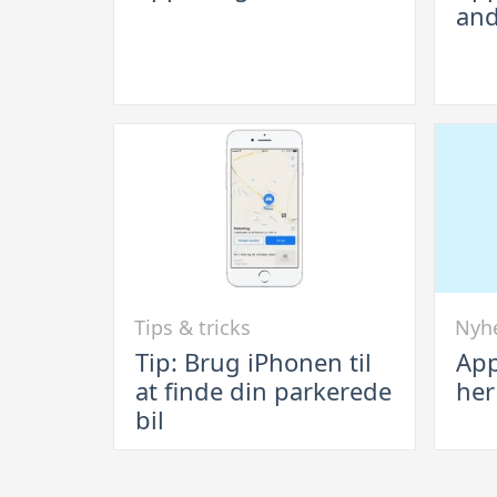
and
frigiver
har
iOS
frigive
12
anden
beta
af
iOS
12
Link
Link
Tips & tricks
Nyh
til
til
Tip: Brug iPhonen til
App
Tip:
Apple
at finde din parkerede
her
Brug
frigive
bil
iPhonen
iOS
til
9
at
-