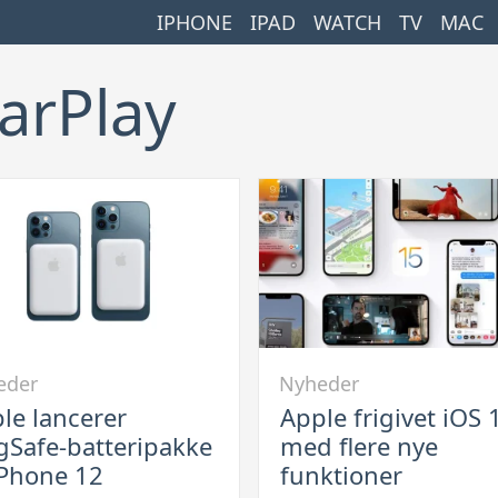
IPHONE
IPAD
WATCH
TV
MAC
arPlay
Link
eder
Nyheder
til
le lancerer
Apple frigivet iOS 
Apple
Safe-batteripakke
med flere nye
er
frigivet
 iPhone 12
funktioner
fe-
iOS