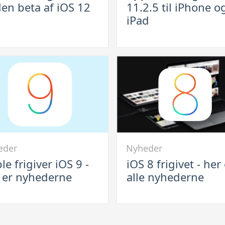
en beta af iOS 12
11.2.5 til iPhone o
har
iPad
t
frigivet
iOS
11.2.5
til
iPhone
og
iPad
Link
eder
Nyheder
til
le frigiver iOS 9 -
iOS 8 frigivet - her
iOS
 er nyhederne
alle nyhederne
r
8
frigivet
-
her