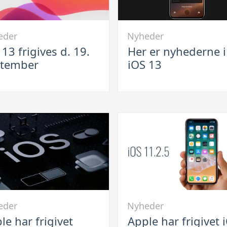
Link
eder
Nyheder
til
 13 frigives d. 19.
Her er nyhederne i
Her
ptember
iOS 13
er
s
nyhederne
i
iOS
mber
13
Link
eder
Nyheder
til
le har frigivet
Apple har frigivet 
Apple