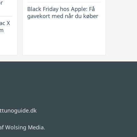
or
Black Friday hos Apple: Få
gavekort med når du køber
ac X
rm
ttunoguide.dk
af Wolsing Media.