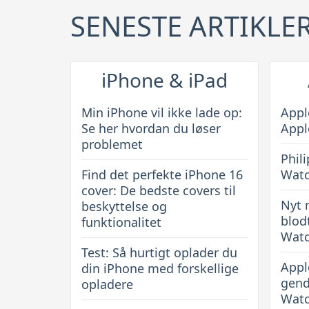
finde
her
SENESTE ARTIKLE
din
er
parkerede
nyhed
bil
iPhone & iPad
Min iPhone vil ikke lade op:
Appl
Se her hvordan du løser
Appl
problemet
Phili
Find det perfekte iPhone 16
Wat
cover: De bedste covers til
Nyt 
beskyttelse og
blod
funktionalitet
Watc
Test: Så hurtigt oplader du
Appl
din iPhone med forskellige
gend
opladere
Watc