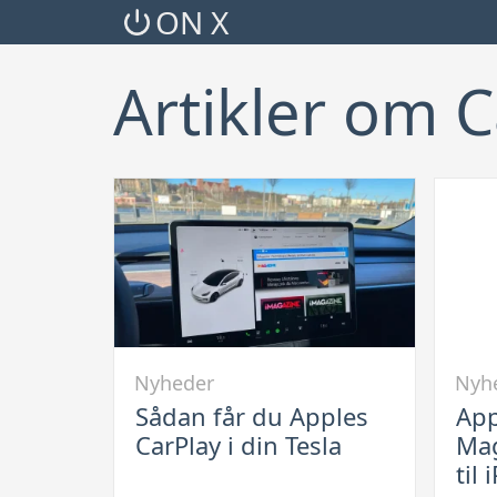
ON X
Artikler om C
Link
Link
Nyheder
Nyh
til
til
Sådan får du Apples
App
Sådan
Apple
CarPlay i din Tesla
Mag
får
lancer
til
du
MagSa