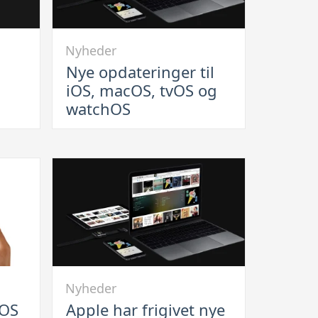
Link
Nyheder
til
Nye opdateringer til
Nye
iOS, macOS, tvOS og
opdateringer
watchOS
til
iOS,
macOS,
tvOS
og
watchOS
Link
Nyheder
til
iOS
Apple har frigivet nye
Apple