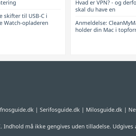
tering
Hvad er VPN? - og derf
skal du have en
 skifter til USB-C i
e Watch-opladeren
Anmeldelse: CleanMyM
holder din Mac i topfo
ifnosguide.dk
|
Serifosguide.dk
|
Milosguide.dk
|
Ne
 Indhold må ikke gengives uden tilladelse. Udgives 