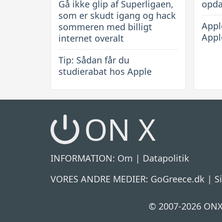
Gå ikke glip af Superligaen,
opda
som er skudt igang og hack
Apple
sommeren med billigt
Appl
internet overalt
Tip: Sådan får du
studierabat hos Apple
ON X
INFORMATION:
Om
|
Datapolitik
VORES ANDRE MEDIER:
GoGreece.dk
|
S
© 2007-2026 ONX.