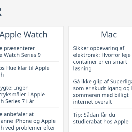
er
R
alle
erne
nyhederne
Apple Watch
Mac
e præsenterer
Sikker opbevaring af
e Watch Series 9
elektronik: Hvorfor leje 
container er en smart
ps Hue klar til Apple
løsning
ch
Gå ikke glip af Superlig
rygte: Ingen
som er skudt igang og
tryksmåler i Apple
sommeren med billigt
h Series 7 i år
internet overalt
e anbefaler at
Tip: Sådan får du
anne iPhone og Apple
studierabat hos Apple
h ved problemer efter