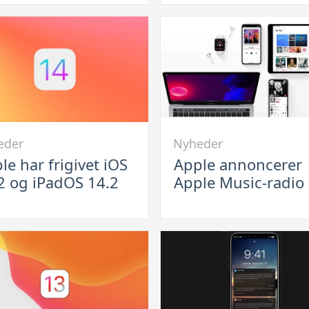
ipakke
15.2
med
e
flere
nye
funktioner
Link
eder
Nyheder
til
le har frigivet iOS
Apple annoncerer
Apple
2 og iPadOS 14.2
Apple Music-radio
annoncerer
t
Apple
Music-
radio
S