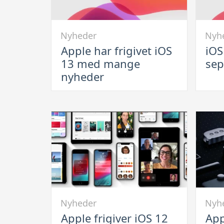
Link
Link
Nyheder
Nyh
til
til
Apple har frigivet iOS
iOS
Apple
iOS
13 med mange
se
har
13
nyheder
frigivet
frigive
iOS
d.
13
19.
med
septe
mange
nyheder
Link
Link
Nyheder
Nyh
til
til
Apple frigiver iOS 12
App
Apple
Apple