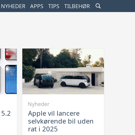
SEARCH
NYHEDER
APPS
TIPS
TILBEHØR
TOGGLE
Link
Nyheder
til
15.2
Apple vil lancere
Apple
selvkørende bil uden
vil
rat i 2025
lancere