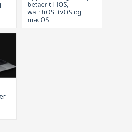
g
betaer til iOS,
har
watchOS, tvOS og
frigivet
macOS
nye
betaer
til
iOS,
watchOS,
tvOS
og
macOS
 er